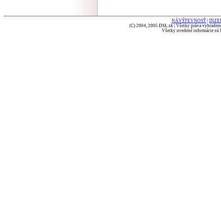
NÁVŠTEVNOSŤ
|
INZE
(C) 2004, 2005 DSL.sk | Všetky práva vyhradené
Všetky uvedené informácie sú b