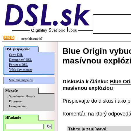
neprihlásený
Blue Origin vybu
DSL pripojenie
Ceny DSL
masívnou explóz
Dostupnosť DSL
Fórum o DSL
Výsledky meraní
Satelitná mapa SR
Diskusia k článku:
Blue Ori
masívnou explóziou
Merače
Speedmeter
Merania
Prispievajte do diskusií ako
p
Pingmeter
Googlemeter
Komentár, na ktorý odpovedá
Hľadanie
Tak to je zaujímavé.