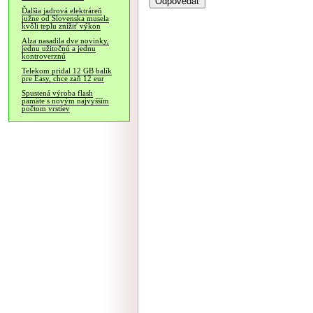
Ďalšia jadrová elektráreň
južne od Slovenska musela
kvôli teplu znížiť výkon
Alza nasadila dve novinky,
jednu užitočnú a jednu
kontroverznú
Telekom pridal 12 GB balík
pre Easy, chce zaň 12 eur
Spustená výroba flash
pamäte s novým najvyšším
počtom vrstiev