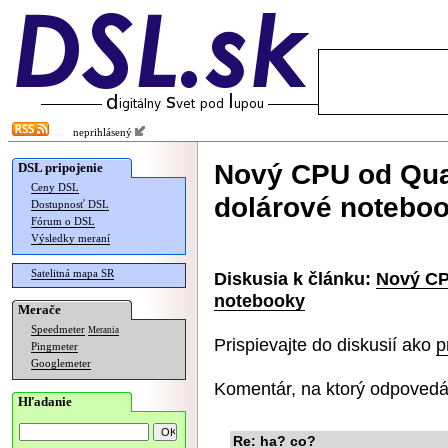
neprihlásený
Nový CPU od Qu
DSL pripojenie
Ceny DSL
dolárové notebo
Dostupnosť DSL
Fórum o DSL
Výsledky meraní
Satelitná mapa SR
Diskusia k článku:
Nový CP
notebooky
Merače
Speedmeter
Merania
Prispievajte do diskusií ako
p
Pingmeter
Googlemeter
Komentár, na ktorý odpovedá
Hľadanie
Re: ha? co?