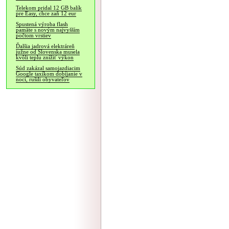
Telekom pridal 12 GB balík
pre Easy, chce zaň 12 eur
Spustená výroba flash
pamäte s novým najvyšším
počtom vrstiev
Ďalšia jadrová elektráreň
južne od Slovenska musela
kvôli teplu znížiť výkon
Súd zakázal samojazdiacim
Google taxíkom dobíjanie v
noci, rušili obyvateľov