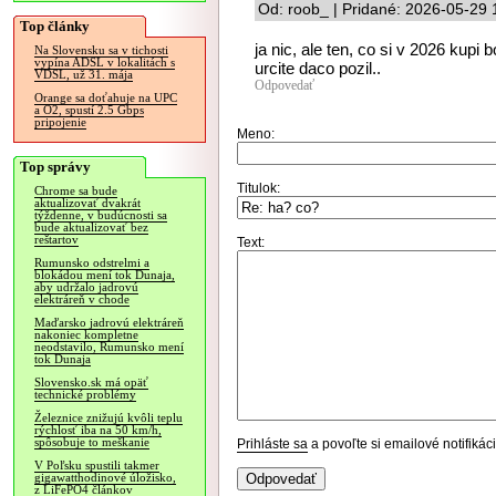
Od: roob_ | Pridané: 2026-05-29 
Top články
ja nic, ale ten, co si v 2026 kup
Na Slovensku sa v tichosti
vypína ADSL v lokalitách s
urcite daco pozil..
VDSL, už 31. mája
Odpovedať
Orange sa doťahuje na UPC
a O2, spustí 2.5 Gbps
pripojenie
Meno:
Top správy
Titulok:
Chrome sa bude
aktualizovať dvakrát
týždenne, v budúcnosti sa
bude aktualizovať bez
reštartov
Text:
Rumunsko odstrelmi a
blokádou mení tok Dunaja,
aby udržalo jadrovú
elektráreň v chode
Maďarsko jadrovú elektráreň
nakoniec kompletne
neodstavilo, Rumunsko mení
tok Dunaja
Slovensko.sk má opäť
technické problémy
Železnice znižujú kvôli teplu
rýchlosť iba na 50 km/h,
spôsobuje to meškanie
Prihláste sa
a povoľte si emailové notifiká
V Poľsku spustili takmer
gigawatthodinové úložisko,
z LiFePO4 článkov