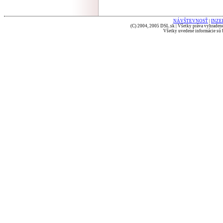
NÁVŠTEVNOSŤ
|
INZE
(C) 2004, 2005 DSL.sk | Všetky práva vyhradené
Všetky uvedené informácie sú b