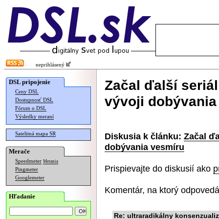
neprihlásený
Začal ďalší seriá
DSL pripojenie
Ceny DSL
vývoji dobývania
Dostupnosť DSL
Fórum o DSL
Výsledky meraní
Satelitná mapa SR
Diskusia k článku:
Začal ďa
dobývania vesmíru
Merače
Speedmeter
Merania
Prispievajte do diskusií ako
p
Pingmeter
Googlemeter
Komentár, na ktorý odpovedá
Hľadanie
Re: ultraradikálny konsenzual