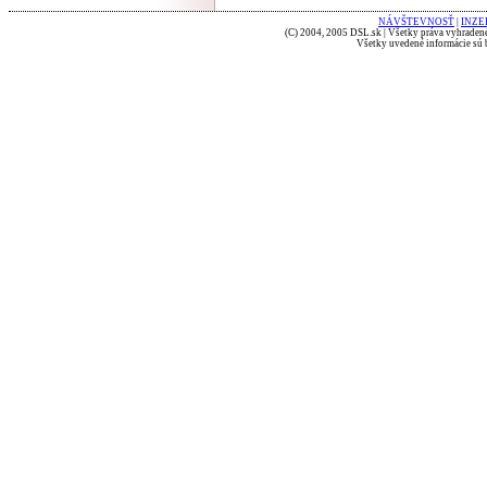
NÁVŠTEVNOSŤ
|
INZE
(C) 2004, 2005 DSL.sk | Všetky práva vyhradené
Všetky uvedené informácie sú b