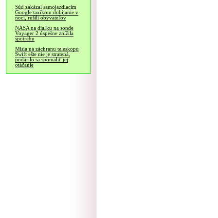
Súd zakázal samojazdiacim
Google taxíkom dobíjanie v
noci, rušili obyvateľov
NASA na diaľku na sonde
Voyager 2 úspešne znížila
spotrebu
Misia na záchranu teleskopu
Swift ešte nie je stratená,
podarilo sa spomaliť jej
otáčanie