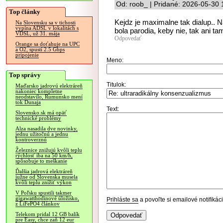
Od: roob_ | Pridané: 2026-05-30 
Top články
Kejdz je maximalne tak dialup.. N
Na Slovensku sa v tichosti
vypína ADSL v lokalitách s
bola parodia, keby nie, tak ani tam
VDSL, už 31. mája
Odpovedať
Orange sa doťahuje na UPC
a O2, spustí 2.5 Gbps
pripojenie
Meno:
Top správy
Titulok:
Maďarsko jadrovú elektráreň
nakoniec kompletne
neodstavilo, Rumunsko mení
tok Dunaja
Text:
Slovensko.sk má opäť
technické problémy
Alza nasadila dve novinky,
jednu užitočnú a jednu
kontroverznú
Železnice znižujú kvôli teplu
rýchlosť iba na 50 km/h,
spôsobuje to meškanie
Ďalšia jadrová elektráreň
južne od Slovenska musela
kvôli teplu znížiť výkon
V Poľsku spustili takmer
gigawatthodinové úložisko,
Prihláste sa
a povoľte si emailové notifiká
z LiFePO4 článkov
Telekom pridal 12 GB balík
pre Easy, chce zaň 12 eur