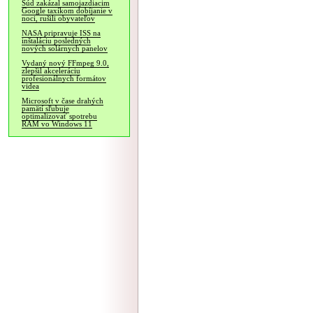
Súd zakázal samojazdiacim
Google taxíkom dobíjanie v
noci, rušili obyvateľov
NASA pripravuje ISS na
inštaláciu posledných
nových solárnych panelov
Vydaný nový FFmpeg 9.0,
zlepšil akceleráciu
profesionálnych formátov
videa
Microsoft v čase drahých
pamätí sľubuje
optimalizovať spotrebu
RAM vo Windows 11