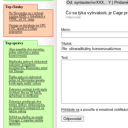
Od: syntaxterrorXXX, . Y | Pridan
Top články
Čo sa týka vytrvalosti, je Cage p
Na Slovensku sa v tichosti
vypína ADSL v lokalitách s
Odpovedať
VDSL, už 31. mája
Orange sa doťahuje na UPC
a O2, spustí 2.5 Gbps
Meno:
pripojenie
Top správy
Titulok:
Alza nasadila dve novinky,
jednu užitočnú a jednu
kontroverznú
Text:
Maďarsko jadrovú elektráreň
nakoniec kompletne
neodstavilo, Rumunsko mení
tok Dunaja
Ďalšia jadrová elektráreň
južne od Slovenska musela
kvôli teplu znížiť výkon
Železnice znižujú kvôli teplu
rýchlosť iba na 50 km/h,
spôsobuje to meškanie
Železnice predávajú dve
tretiny lístkov elektronicky,
po donútení cestujúcich na
Prihláste sa
a povoľte si emailové notifiká
takýto nákup
NASA na diaľku na sonde
Voyager 2 úspešne znížila
spotrebu