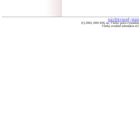
NÁVŠTEVNOSŤ
|
INZE
(C) 2004, 2005 DSL.sk | Všetky práva vyhradené
Všetky uvedené informácie sú b