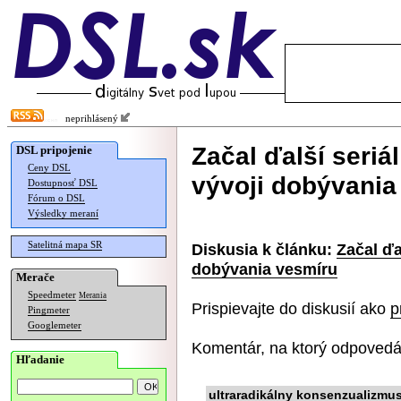
neprihlásený
Začal ďalší seriá
DSL pripojenie
Ceny DSL
vývoji dobývania
Dostupnosť DSL
Fórum o DSL
Výsledky meraní
Satelitná mapa SR
Diskusia k článku:
Začal ďa
dobývania vesmíru
Merače
Speedmeter
Merania
Prispievajte do diskusií ako
p
Pingmeter
Googlemeter
Komentár, na ktorý odpovedá
Hľadanie
ultraradikálny konsenzualizmu