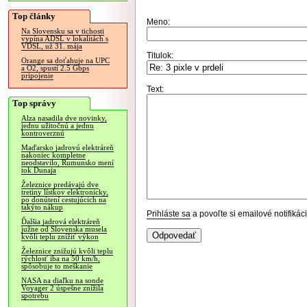
Top články
Meno:
Na Slovensku sa v tichosti
vypína ADSL v lokalitách s
VDSL, už 31. mája
Titulok:
Orange sa doťahuje na UPC
a O2, spustí 2.5 Gbps
pripojenie
Text:
Top správy
Alza nasadila dve novinky,
jednu užitočnú a jednu
kontroverznú
Maďarsko jadrovú elektráreň
nakoniec kompletne
neodstavilo, Rumunsko mení
tok Dunaja
Železnice predávajú dve
tretiny lístkov elektronicky,
po donútení cestujúcich na
takýto nákup
Prihláste sa
a povoľte si emailové notifiká
Ďalšia jadrová elektráreň
južne od Slovenska musela
kvôli teplu znížiť výkon
Železnice znižujú kvôli teplu
rýchlosť iba na 50 km/h,
spôsobuje to meškanie
NASA na diaľku na sonde
Voyager 2 úspešne znížila
spotrebu