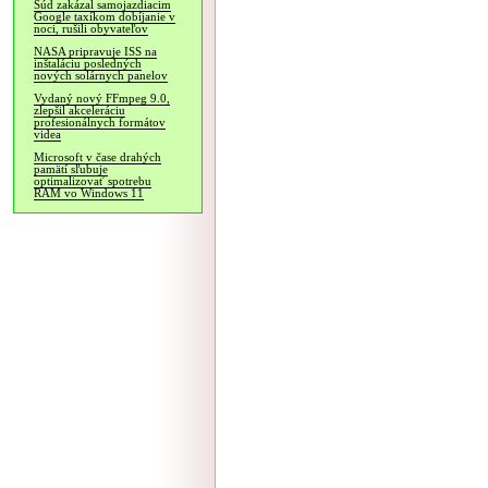
Súd zakázal samojazdiacim
Google taxíkom dobíjanie v
noci, rušili obyvateľov
NASA pripravuje ISS na
inštaláciu posledných
nových solárnych panelov
Vydaný nový FFmpeg 9.0,
zlepšil akceleráciu
profesionálnych formátov
videa
Microsoft v čase drahých
pamätí sľubuje
optimalizovať spotrebu
RAM vo Windows 11