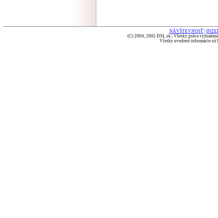
NÁVŠTEVNOSŤ
|
INZE
(C) 2004, 2005 DSL.sk | Všetky práva vyhradené
Všetky uvedené informácie sú b