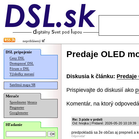
neprihlásený
Predaje OLED mon
DSL pripojenie
Ceny DSL
Dostupnosť DSL
Fórum o DSL
Výsledky meraní
Diskusia k článku:
Predaje
Satelitná mapa SR
Prispievajte do diskusií ako
p
Merače
Komentár, na ktorý odpovedá
Speedmeter
Merania
Pingmeter
Googlemeter
Re: 3 pixle v prdeli
Od: hnojka | Pridané: 2026-05-20 10:19:39
Hľadanie
predpokladá sa že občas aj prepneš a k
Odpovedať