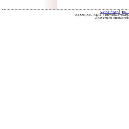
NÁVŠTEVNOSŤ
|
INZE
(C) 2004, 2005 DSL.sk | Všetky práva vyhradené
Všetky uvedené informácie sú b