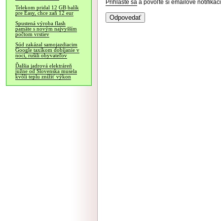
Prihláste sa
a povoľte si emailové notifiká
Telekom pridal 12 GB balík
pre Easy, chce zaň 12 eur
Spustená výroba flash
pamäte s novým najvyšším
počtom vrstiev
Súd zakázal samojazdiacim
Google taxíkom dobíjanie v
noci, rušili obyvateľov
Ďalšia jadrová elektráreň
južne od Slovenska musela
kvôli teplu znížiť výkon