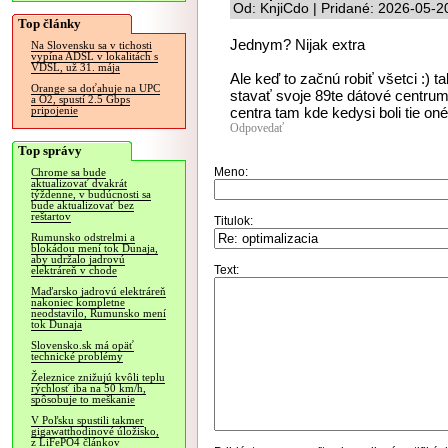
Od: KnjiCdo | Pridané: 2026-05-2
Top články
Jednym? Nijak extra
Na Slovensku sa v tichosti
vypína ADSL v lokalitách s
VDSL, už 31. mája
Ale keď to začnú robiť všetci :) 
Orange sa doťahuje na UPC
stavať svoje 89te dátové centru
a O2, spustí 2.5 Gbps
centra tam kde kedysi boli tie on
pripojenie
Odpovedať
Top správy
Meno:
Chrome sa bude
aktualizovať dvakrát
týždenne, v budúcnosti sa
bude aktualizovať bez
reštartov
Titulok:
Rumunsko odstrelmi a
blokádou mení tok Dunaja,
aby udržalo jadrovú
Text:
elektráreň v chode
Maďarsko jadrovú elektráreň
nakoniec kompletne
neodstavilo, Rumunsko mení
tok Dunaja
Slovensko.sk má opäť
technické problémy
Železnice znižujú kvôli teplu
rýchlosť iba na 50 km/h,
spôsobuje to meškanie
V Poľsku spustili takmer
gigawatthodinové úložisko,
z LiFePO4 článkov