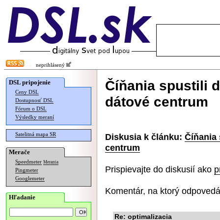
neprihlásený
Číňania spustili
DSL pripojenie
Ceny DSL
dátové centrum
Dostupnosť DSL
Fórum o DSL
Výsledky meraní
Satelitná mapa SR
Diskusia k článku:
Číňania
centrum
Merače
Speedmeter
Merania
Prispievajte do diskusií ako
p
Pingmeter
Googlemeter
Komentár, na ktorý odpovedá
Hľadanie
Re: optimalizacia