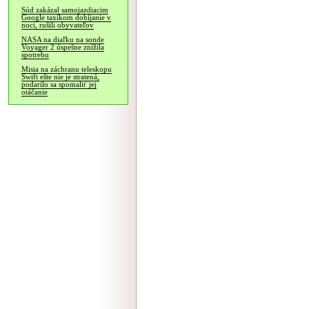
Súd zakázal samojazdiacim
Google taxíkom dobíjanie v
noci, rušili obyvateľov
NASA na diaľku na sonde
Voyager 2 úspešne znížila
spotrebu
Misia na záchranu teleskopu
Swift ešte nie je stratená,
podarilo sa spomaliť jej
otáčanie