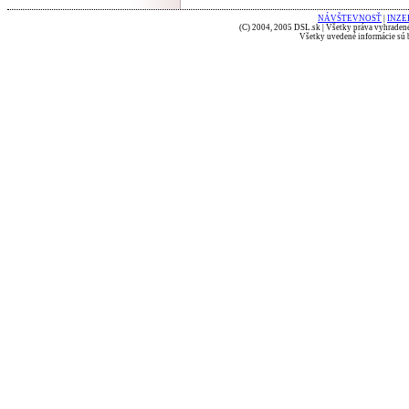
NÁVŠTEVNOSŤ
|
INZE
(C) 2004, 2005 DSL.sk | Všetky práva vyhradené
Všetky uvedené informácie sú b