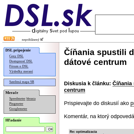
neprihlásený
Číňania spustili
DSL pripojenie
Ceny DSL
dátové centrum
Dostupnosť DSL
Fórum o DSL
Výsledky meraní
Satelitná mapa SR
Diskusia k článku:
Číňania
centrum
Merače
Speedmeter
Merania
Prispievajte do diskusií ako
p
Pingmeter
Googlemeter
Komentár, na ktorý odpovedá
Hľadanie
Re: optimalizacia