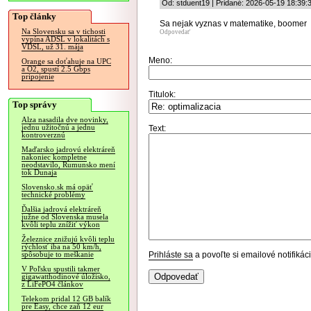
Od: stduent19 | Pridané: 2026-05-19 18:39:
Top články
Sa nejak vyznas v matematike, boomer
Na Slovensku sa v tichosti
Odpovedať
vypína ADSL v lokalitách s
VDSL, už 31. mája
Meno:
Orange sa doťahuje na UPC
a O2, spustí 2.5 Gbps
pripojenie
Titulok:
Top správy
Alza nasadila dve novinky,
jednu užitočnú a jednu
Text:
kontroverznú
Maďarsko jadrovú elektráreň
nakoniec kompletne
neodstavilo, Rumunsko mení
tok Dunaja
Slovensko.sk má opäť
technické problémy
Ďalšia jadrová elektráreň
južne od Slovenska musela
kvôli teplu znížiť výkon
Železnice znižujú kvôli teplu
rýchlosť iba na 50 km/h,
Prihláste sa
a povoľte si emailové notifiká
spôsobuje to meškanie
V Poľsku spustili takmer
gigawatthodinové úložisko,
z LiFePO4 článkov
Telekom pridal 12 GB balík
pre Easy, chce zaň 12 eur