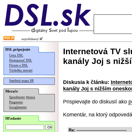
neprihlásený
Internetová TV sl
DSL pripojenie
Ceny DSL
kanály Joj s niž
Dostupnosť DSL
Fórum o DSL
Výsledky meraní
Satelitná mapa SR
Diskusia k článku:
Internet
kanály Joj s nižším onesk
Merače
Speedmeter
Merania
Prispievajte do diskusií ako
p
Pingmeter
Googlemeter
Komentár, na ktorý odpovedá
Hľadanie
Re: ----------------------------------