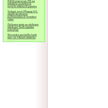
NASA pripravuje ISS na
inštaláciu posledných
nových solárnych panelov
Vydaný nový FFmpeg 9.0,
zlepšil akceleráciu
profesionálnych formátov
videa
Záchrana misie na záchranu
teleskopu Swift úspešne
pokračuje
Slovenská sporiteľňa bude
mať cez víkend odstávku