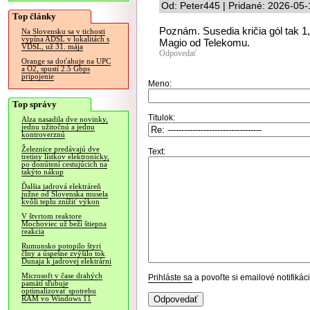
Od: Peter445 | Pridané: 2026-05-
Top články
Poznám. Susedia kričia gól tak 
Na Slovensku sa v tichosti
vypína ADSL v lokalitách s
Magio od Telekomu.
VDSL, už 31. mája
Odpovedať
Orange sa doťahuje na UPC
a O2, spustí 2.5 Gbps
pripojenie
Meno:
Top správy
Titulok:
Alza nasadila dve novinky,
jednu užitočnú a jednu
kontroverznú
Železnice predávajú dve
Text:
tretiny lístkov elektronicky,
po donútení cestujúcich na
takýto nákup
Ďalšia jadrová elektráreň
južne od Slovenska musela
kvôli teplu znížiť výkon
V štvrtom reaktore
Mochoviec už beží štiepna
reakcia
Rumunsko potopilo štyri
člny a úspešne zvýšilo tok
Dunaja k jadrovej elektrárni
Microsoft v čase drahých
Prihláste sa
a povoľte si emailové notifiká
pamätí sľubuje
optimalizovať spotrebu
RAM vo Windows 11