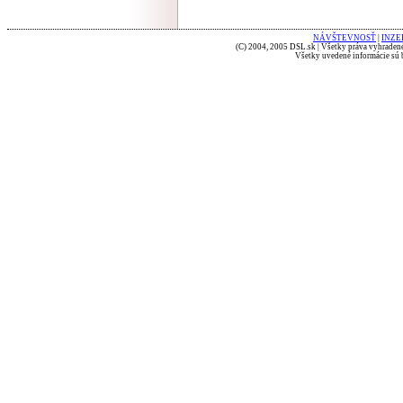
NÁVŠTEVNOSŤ
|
INZE
(C) 2004, 2005 DSL.sk | Všetky práva vyhradené
Všetky uvedené informácie sú b