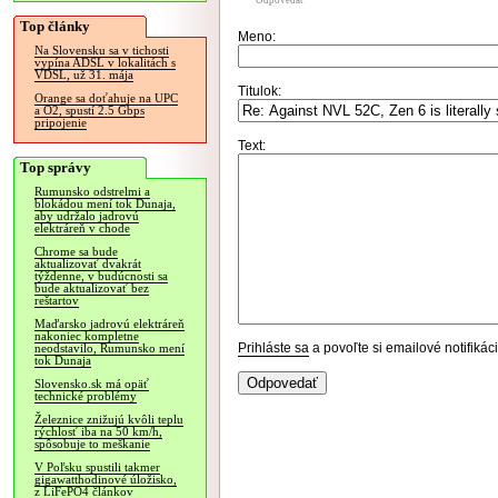
Odpovedať
Top články
Meno:
Na Slovensku sa v tichosti
vypína ADSL v lokalitách s
VDSL, už 31. mája
Titulok:
Orange sa doťahuje na UPC
a O2, spustí 2.5 Gbps
pripojenie
Text:
Top správy
Rumunsko odstrelmi a
blokádou mení tok Dunaja,
aby udržalo jadrovú
elektráreň v chode
Chrome sa bude
aktualizovať dvakrát
týždenne, v budúcnosti sa
bude aktualizovať bez
reštartov
Maďarsko jadrovú elektráreň
nakoniec kompletne
Prihláste sa
a povoľte si emailové notifiká
neodstavilo, Rumunsko mení
tok Dunaja
Slovensko.sk má opäť
technické problémy
Železnice znižujú kvôli teplu
rýchlosť iba na 50 km/h,
spôsobuje to meškanie
V Poľsku spustili takmer
gigawatthodinové úložisko,
z LiFePO4 článkov