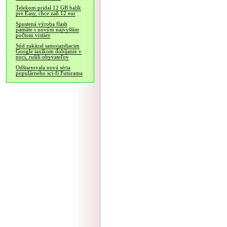
Telekom pridal 12 GB balík
pre Easy, chce zaň 12 eur
Spustená výroba flash
pamäte s novým najvyšším
počtom vrstiev
Súd zakázal samojazdiacim
Google taxíkom dobíjanie v
noci, rušili obyvateľov
Odštartovala nová séria
populárneho sci-fi Futurama