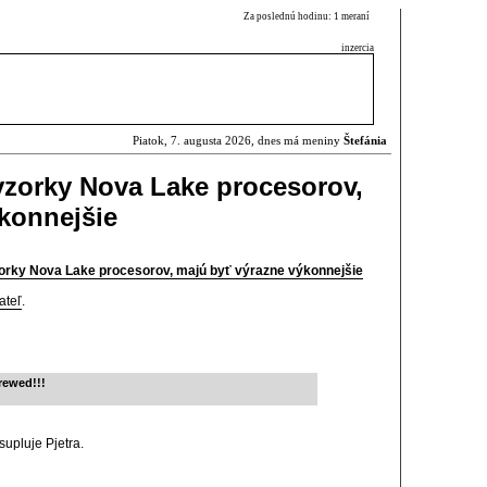
Za poslednú hodinu: 1 meraní
inzercia
Piatok, 7. augusta 2026, dnes má meniny
Štefánia
 vzorky Nova Lake procesorov,
konnejšie
zorky Nova Lake procesorov, majú byť výrazne výkonnejšie
ateľ
.
crewed!!!
 supluje Pjetra.