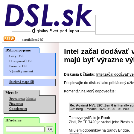
neprihlásený
Intel začal dodávať
DSL pripojenie
Ceny DSL
majú byť výrazne vý
Dostupnosť DSL
Fórum o DSL
Výsledky meraní
Diskusia k článku:
Intel začal dodávať v
Satelitná mapa SR
Prispievajte do diskusií ako
prihlásený užív
Komentár, na ktorý odpovedáte:
Merače
Speedmeter
Merania
Pingmeter
Re: Against NVL 52C, Zen 6 is literally s
Googlemeter
Od: Berg | Pridané: 2026-05-20 10:01:00
To nevymyslíš, to je Roob.
Hľadanie
Zistil, že TP T420 je vrchol jeho života a
Milujem odbornikov na Sandy Bridge.