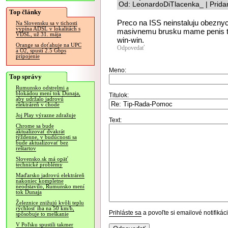
Od: LeonardoDiTlacenka_ | Prida
Top články
Preco na ISS neinstaluju obeznych
Na Slovensku sa v tichosti
vypína ADSL v lokalitách s
masivnemu brusku mame penis ta
VDSL, už 31. mája
win-win.
Orange sa doťahuje na UPC
Odpovedať
a O2, spustí 2.5 Gbps
pripojenie
Meno:
Top správy
Rumunsko odstrelmi a
blokádou mení tok Dunaja,
Titulok:
aby udržalo jadrovú
elektráreň v chode
Joj Play výrazne zdražuje
Text:
Chrome sa bude
aktualizovať dvakrát
týždenne, v budúcnosti sa
bude aktualizovať bez
reštartov
Slovensko.sk má opäť
technické problémy
Maďarsko jadrovú elektráreň
nakoniec kompletne
neodstavilo, Rumunsko mení
tok Dunaja
Železnice znižujú kvôli teplu
rýchlosť iba na 50 km/h,
Prihláste sa
a povoľte si emailové notifiká
spôsobuje to meškanie
V Poľsku spustili takmer