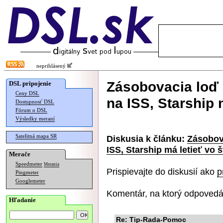
neprihlásený
Zásobovacia loď
DSL pripojenie
Ceny DSL
na ISS, Starship 
Dostupnosť DSL
Fórum o DSL
Výsledky meraní
Satelitná mapa SR
Diskusia k článku:
Zásobov
ISS, Starship má letieť vo š
Merače
Speedmeter
Merania
Prispievajte do diskusií ako
p
Pingmeter
Googlemeter
Komentár, na ktorý odpovedá
Hľadanie
Re: Tip-Rada-Pomoc