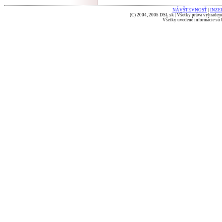
NÁVŠTEVNOSŤ
|
INZE
(C) 2004, 2005 DSL.sk | Všetky práva vyhradené
Všetky uvedené informácie sú b