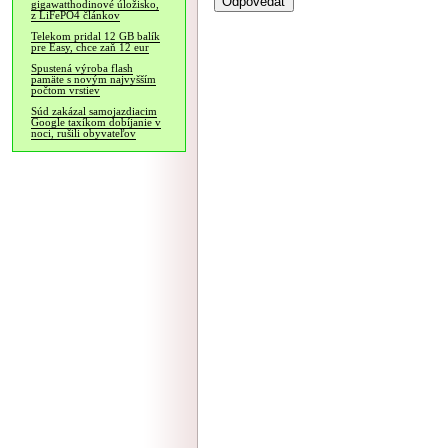
gigawatthodinové úložisko,
z LiFePO4 článkov
Telekom pridal 12 GB balík
pre Easy, chce zaň 12 eur
Spustená výroba flash
pamäte s novým najvyšším
počtom vrstiev
Súd zakázal samojazdiacim
Google taxíkom dobíjanie v
noci, rušili obyvateľov