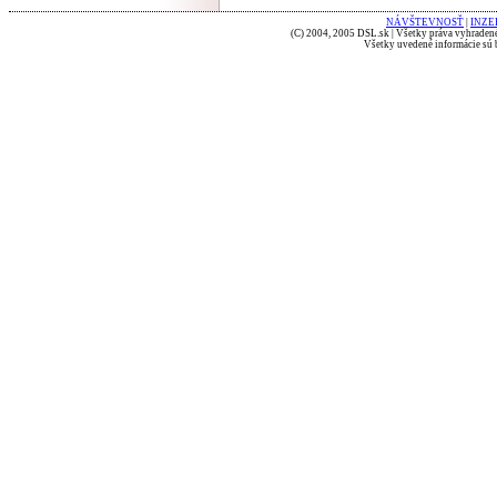
NÁVŠTEVNOSŤ
|
INZE
(C) 2004, 2005 DSL.sk | Všetky práva vyhradené
Všetky uvedené informácie sú b