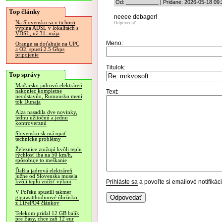
Od: ___________ | Pridané: 2026-05-18 09:
Top články
neeee debager!
Na Slovensku sa v tichosti
Odpovedať
vypína ADSL v lokalitách s
VDSL, už 31. mája
Meno:
Orange sa doťahuje na UPC
a O2, spustí 2.5 Gbps
pripojenie
Titulok:
Top správy
Maďarsko jadrovú elektráreň
nakoniec kompletne
Text:
neodstavilo, Rumunsko mení
tok Dunaja
Alza nasadila dve novinky,
jednu užitočnú a jednu
kontroverznú
Slovensko.sk má opäť
technické problémy
Železnice znižujú kvôli teplu
rýchlosť iba na 50 km/h,
spôsobuje to meškanie
Ďalšia jadrová elektráreň
južne od Slovenska musela
Prihláste sa
a povoľte si emailové notifiká
kvôli teplu znížiť výkon
V Poľsku spustili takmer
gigawatthodinové úložisko,
z LiFePO4 článkov
Telekom pridal 12 GB balík
pre Easy, chce zaň 12 eur