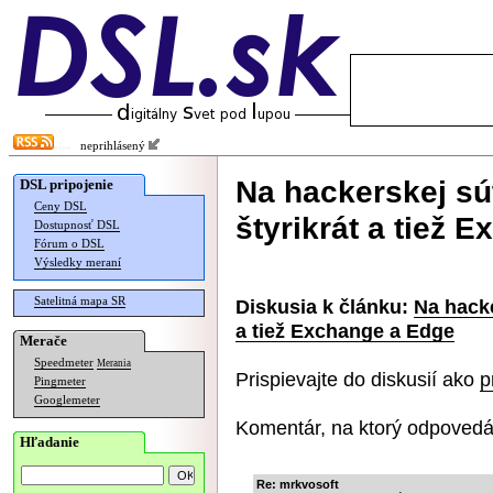
neprihlásený
Na hackerskej sú
DSL pripojenie
Ceny DSL
štyrikrát a tiež 
Dostupnosť DSL
Fórum o DSL
Výsledky meraní
Satelitná mapa SR
Diskusia k článku:
Na hacke
a tiež Exchange a Edge
Merače
Speedmeter
Merania
Prispievajte do diskusií ako
p
Pingmeter
Googlemeter
Komentár, na ktorý odpovedá
Hľadanie
Re: mrkvosoft