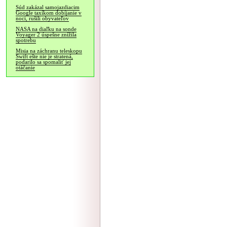
Súd zakázal samojazdiacim
Google taxíkom dobíjanie v
noci, rušili obyvateľov
NASA na diaľku na sonde
Voyager 2 úspešne znížila
spotrebu
Misia na záchranu teleskopu
Swift ešte nie je stratená,
podarilo sa spomaliť jej
otáčanie