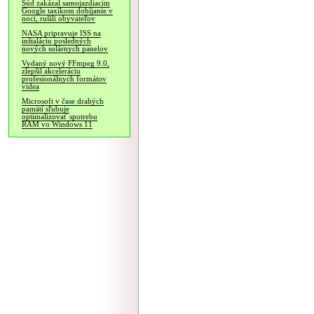
Súd zakázal samojazdiacim
Google taxíkom dobíjanie v
noci, rušili obyvateľov
NASA pripravuje ISS na
inštaláciu posledných
nových solárnych panelov
Vydaný nový FFmpeg 9.0,
zlepšil akceleráciu
profesionálnych formátov
videa
Microsoft v čase drahých
pamätí sľubuje
optimalizovať spotrebu
RAM vo Windows 11