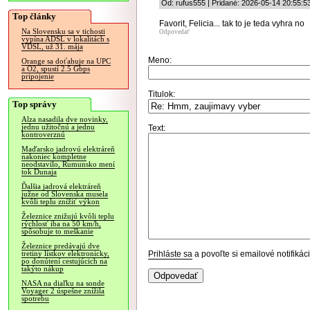
Od: rufus555 | Pridané: 2026-05-14 20:55:5
Top články
Favorit, Felicia... tak to je teda vyhra no
Na Slovensku sa v tichosti
Odpovedať
vypína ADSL v lokalitách s
VDSL, už 31. mája
Meno:
Orange sa doťahuje na UPC
a O2, spustí 2.5 Gbps
pripojenie
Titulok:
Top správy
Alza nasadila dve novinky,
jednu užitočnú a jednu
Text:
kontroverznú
Maďarsko jadrovú elektráreň
nakoniec kompletne
neodstavilo, Rumunsko mení
tok Dunaja
Ďalšia jadrová elektráreň
južne od Slovenska musela
kvôli teplu znížiť výkon
Železnice znižujú kvôli teplu
rýchlosť iba na 50 km/h,
spôsobuje to meškanie
Železnice predávajú dve
Prihláste sa
a povoľte si emailové notifiká
tretiny lístkov elektronicky,
po donútení cestujúcich na
takýto nákup
NASA na diaľku na sonde
Voyager 2 úspešne znížila
spotrebu