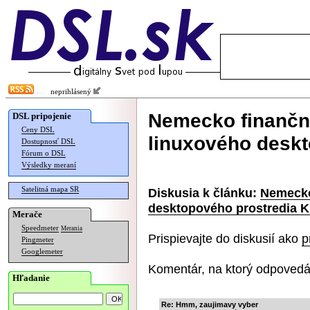
neprihlásený
Nemecko finančn
DSL pripojenie
Ceny DSL
linuxového desk
Dostupnosť DSL
Fórum o DSL
Výsledky meraní
Satelitná mapa SR
Diskusia k článku:
Nemecko
desktopového prostredia 
Merače
Speedmeter
Merania
Prispievajte do diskusií ako
p
Pingmeter
Googlemeter
Komentár, na ktorý odpovedá
Hľadanie
Re: Hmm, zaujimavy vyber