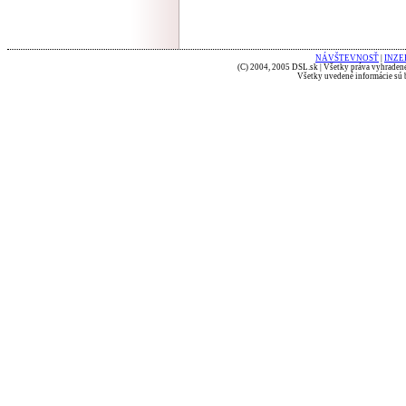
NÁVŠTEVNOSŤ
|
INZE
(C) 2004, 2005 DSL.sk | Všetky práva vyhradené
Všetky uvedené informácie sú b