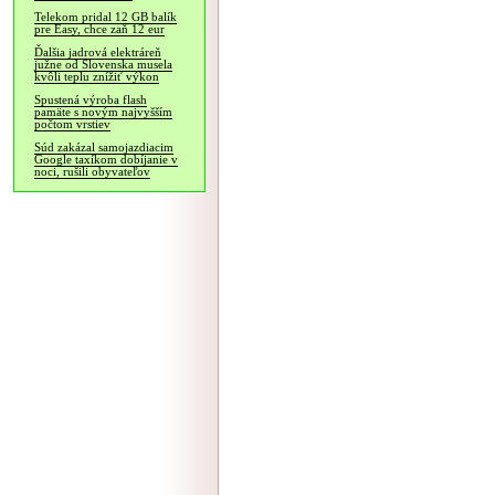
Telekom pridal 12 GB balík
pre Easy, chce zaň 12 eur
Ďalšia jadrová elektráreň
južne od Slovenska musela
kvôli teplu znížiť výkon
Spustená výroba flash
pamäte s novým najvyšším
počtom vrstiev
Súd zakázal samojazdiacim
Google taxíkom dobíjanie v
noci, rušili obyvateľov