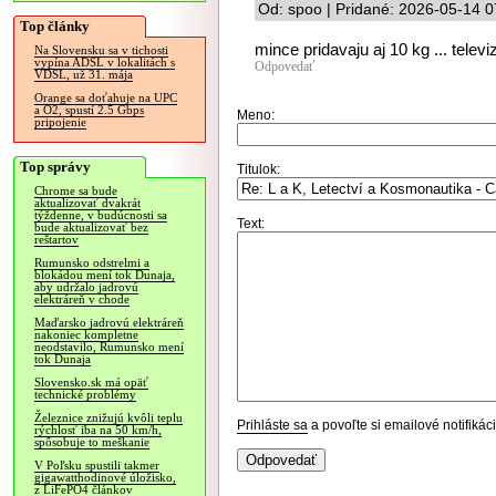
Od: spoo | Pridané: 2026-05-14 0
Top články
mince pridavaju aj 10 kg ... televi
Na Slovensku sa v tichosti
vypína ADSL v lokalitách s
Odpovedať
VDSL, už 31. mája
Orange sa doťahuje na UPC
a O2, spustí 2.5 Gbps
Meno:
pripojenie
Top správy
Titulok:
Chrome sa bude
aktualizovať dvakrát
týždenne, v budúcnosti sa
Text:
bude aktualizovať bez
reštartov
Rumunsko odstrelmi a
blokádou mení tok Dunaja,
aby udržalo jadrovú
elektráreň v chode
Maďarsko jadrovú elektráreň
nakoniec kompletne
neodstavilo, Rumunsko mení
tok Dunaja
Slovensko.sk má opäť
technické problémy
Železnice znižujú kvôli teplu
Prihláste sa
a povoľte si emailové notifiká
rýchlosť iba na 50 km/h,
spôsobuje to meškanie
V Poľsku spustili takmer
gigawatthodinové úložisko,
z LiFePO4 článkov