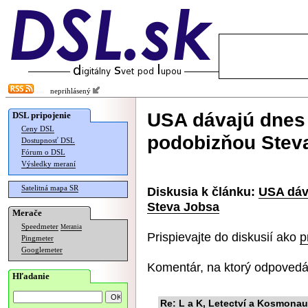
neprihlásený
USA dávajú dnes 
DSL pripojenie
Ceny DSL
podobizňou Stev
Dostupnosť DSL
Fórum o DSL
Výsledky meraní
Satelitná mapa SR
Diskusia k článku:
USA dáv
Steva Jobsa
Merače
Speedmeter
Merania
Prispievajte do diskusií ako
p
Pingmeter
Googlemeter
Komentár, na ktorý odpovedá
Hľadanie
Re: L a K, Letectví a Kosmonauti