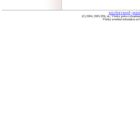
NÁVŠTEVNOSŤ
|
INZE
(C) 2004, 2005 DSL.sk | Všetky práva vyhradené
Všetky uvedené informácie sú b