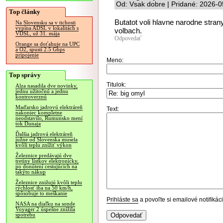
Od: Vsak dobre | Pridané: 2026-0
Top články
Butatot voli hlavne narodne stra
Na Slovensku sa v tichosti
vypína ADSL v lokalitách s
volbach.
VDSL, už 31. mája
Odpovedať
Orange sa doťahuje na UPC
a O2, spustí 2.5 Gbps
pripojenie
Meno:
Top správy
Titulok:
Alza nasadila dve novinky,
jednu užitočnú a jednu
kontroverznú
Maďarsko jadrovú elektráreň
Text:
nakoniec kompletne
neodstavilo, Rumunsko mení
tok Dunaja
Ďalšia jadrová elektráreň
južne od Slovenska musela
kvôli teplu znížiť výkon
Železnice predávajú dve
tretiny lístkov elektronicky,
po donútení cestujúcich na
takýto nákup
Železnice znižujú kvôli teplu
rýchlosť iba na 50 km/h,
spôsobuje to meškanie
Prihláste sa
a povoľte si emailové notifiká
NASA na diaľku na sonde
Voyager 2 úspešne znížila
spotrebu