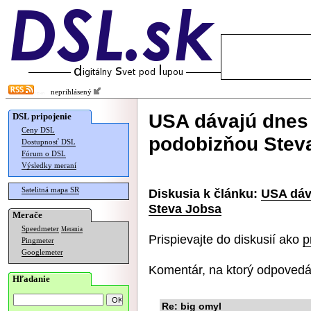
neprihlásený
USA dávajú dnes 
DSL pripojenie
Ceny DSL
podobizňou Stev
Dostupnosť DSL
Fórum o DSL
Výsledky meraní
Satelitná mapa SR
Diskusia k článku:
USA dáv
Steva Jobsa
Merače
Speedmeter
Merania
Prispievajte do diskusií ako
p
Pingmeter
Googlemeter
Komentár, na ktorý odpovedá
Hľadanie
Re: big omyl