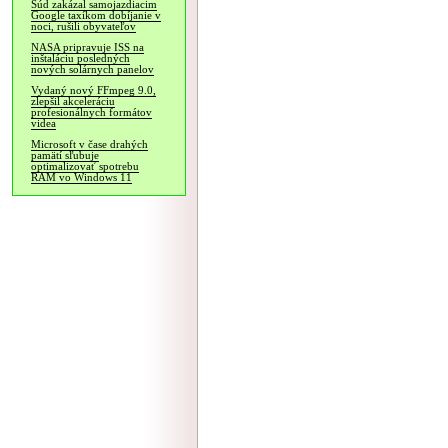
Súd zakázal samojazdiacim
Google taxíkom dobíjanie v
noci, rušili obyvateľov
NASA pripravuje ISS na
inštaláciu posledných
nových solárnych panelov
Vydaný nový FFmpeg 9.0,
zlepšil akceleráciu
profesionálnych formátov
videa
Microsoft v čase drahých
pamätí sľubuje
optimalizovať spotrebu
RAM vo Windows 11