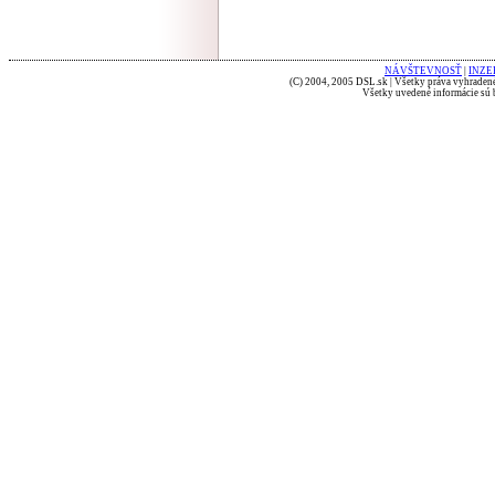
NÁVŠTEVNOSŤ
|
INZE
(C) 2004, 2005 DSL.sk | Všetky práva vyhradené
Všetky uvedené informácie sú b