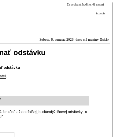
Za poslednú hodinu: 41 meraní
inzercia
Sobota, 8. augusta 2026, dnes má meniny
Oskár
mať odstávku
ať odstávku
ateľ
.
e
0% funkčné až do ďalšej, budúcotýždňovej odstávky.. a
ur