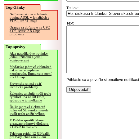
Top články
Titulok:
Na Slovensku sa v tichosti
vypína ADSL v lokalitách s
VDSL, už 31. mája
Text:
Orange sa doťahuje na UPC
a O2, spustí 2.5 Gbps
pripojenie
Top správy
Alza nasadila dve novinky,
jednu užitočnú a jednu
kontroverznú
Maďarsko jadrovú elektráreň
nakoniec kompletne
neodstavilo, Rumunsko mení
tok Dunaja
Prihláste sa
a povoľte si emailové notifiká
Slovensko.sk má opäť
technické problémy
Železnice znižujú kvôli teplu
rýchlosť iba na 50 km/h,
spôsobuje to meškanie
Ďalšia jadrová elektráreň
južne od Slovenska musela
kvôli teplu znížiť výkon
V Poľsku spustili takmer
gigawatthodinové úložisko,
z LiFePO4 článkov
Telekom pridal 12 GB balík
pre Easy, chce zaň 12 eur