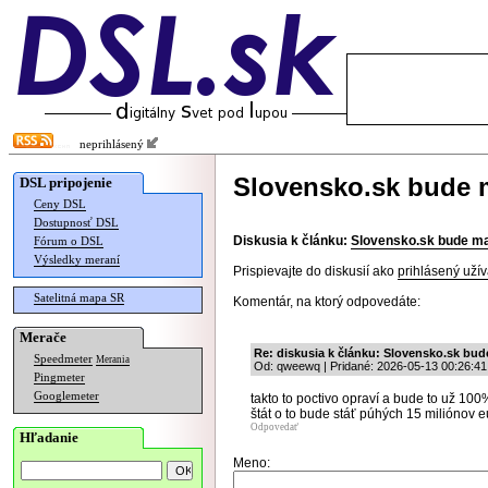
neprihlásený
Slovensko.sk bude 
DSL pripojenie
Ceny DSL
Dostupnosť DSL
Diskusia k článku:
Slovensko.sk bude m
Fórum o DSL
Výsledky meraní
Prispievajte do diskusií ako
prihlásený užív
Satelitná mapa SR
Komentár, na ktorý odpovedáte:
Merače
Re: diskusia k článku: Slovensko.sk bud
Speedmeter
Merania
Od: qweewq | Pridané: 2026-05-13 00:26:41
Pingmeter
Googlemeter
takto to poctivo opraví a bude to už 10
štát o to bude stáť púhých 15 miliónov e
Odpovedať
Hľadanie
Meno: