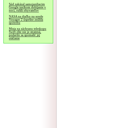
Súd zakázal samojazdiacim
Google taxíkom dobíjanie v
noci, rušili obyvateľov
NASA na diaľku na sonde
Voyager 2 úspešne znížila
spotrebu
Misia na záchranu teleskopu
Swift ešte nie je stratená,
podarilo sa spomaliť jej
otáčanie