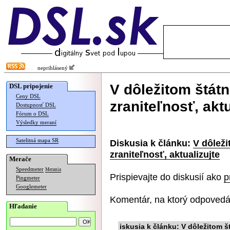
neprihlásený
V dôležitom štátn
DSL pripojenie
Ceny DSL
zraniteľnosť, aktu
Dostupnosť DSL
Fórum o DSL
Výsledky meraní
Satelitná mapa SR
Diskusia k článku:
V dôleži
zraniteľnosť, aktualizujte
Merače
Speedmeter
Merania
Prispievajte do diskusií ako
p
Pingmeter
Googlemeter
Komentár, na ktorý odpovedá
Hľadanie
iskusia k článku: V dôležitom 