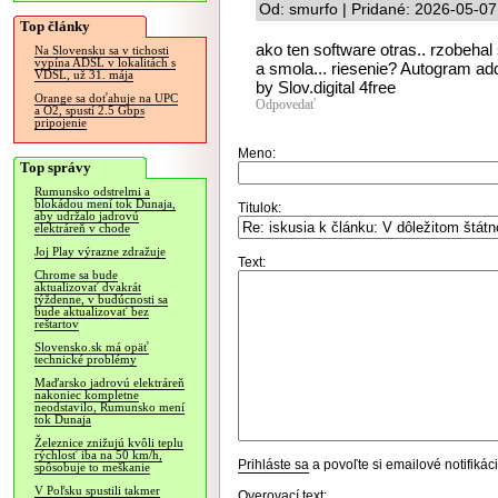
Od: smurfo | Pridané: 2026-05-07
Top články
ako ten software otras.. rzobehal 
Na Slovensku sa v tichosti
vypína ADSL v lokalitách s
a smola... riesenie? Autogram a
VDSL, už 31. mája
by Slov.digital 4free
Orange sa doťahuje na UPC
Odpovedať
a O2, spustí 2.5 Gbps
pripojenie
Meno:
Top správy
Rumunsko odstrelmi a
blokádou mení tok Dunaja,
Titulok:
aby udržalo jadrovú
elektráreň v chode
Joj Play výrazne zdražuje
Text:
Chrome sa bude
aktualizovať dvakrát
týždenne, v budúcnosti sa
bude aktualizovať bez
reštartov
Slovensko.sk má opäť
technické problémy
Maďarsko jadrovú elektráreň
nakoniec kompletne
neodstavilo, Rumunsko mení
tok Dunaja
Železnice znižujú kvôli teplu
rýchlosť iba na 50 km/h,
Prihláste sa
a povoľte si emailové notifiká
spôsobuje to meškanie
V Poľsku spustili takmer
Overovací text: