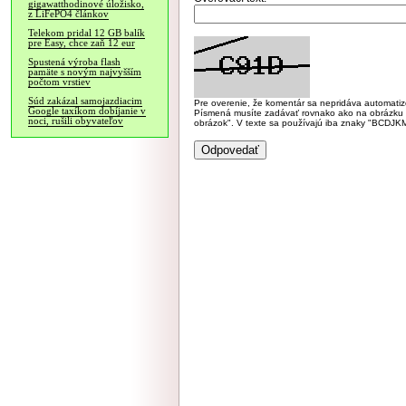
gigawatthodinové úložisko,
z LiFePO4 článkov
Telekom pridal 12 GB balík
pre Easy, chce zaň 12 eur
Spustená výroba flash
pamäte s novým najvyšším
počtom vrstiev
Súd zakázal samojazdiacim
Pre overenie, že komentár sa nepridáva automatizov
Google taxíkom dobíjanie v
Písmená musíte zadávať rovnako ako na obrázku veľk
noci, rušili obyvateľov
obrázok". V texte sa používajú iba znaky "BC