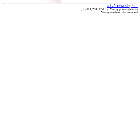
NÁVŠTEVNOSŤ
|
INZE
(C) 2004, 2005 DSL.sk | Všetky práva vyhradené
Všetky uvedené informácie sú b