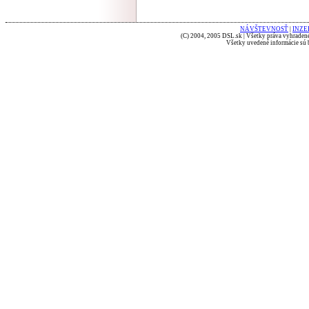
NÁVŠTEVNOSŤ
|
INZE
(C) 2004, 2005 DSL.sk | Všetky práva vyhradené
Všetky uvedené informácie sú b