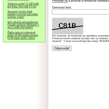
Prihláste sa
a povoľte si emailové notifiká
Telekom pridal 12 GB balík
pre Easy, chce zaň 12 eur
Overovací text:
Spustená výroba flash
pamäte s novým najvyšším
počtom vrstiev
Súd zakázal samojazdiacim
Google taxíkom dobíjanie v
noci, rušili obyvateľov
Ďalšia jadrová elektráreň
južne od Slovenska musela
Pre overenie, že komentár sa nepridáva automatizov
kvôli teplu znížiť výkon
Písmená musíte zadávať rovnako ako na obrázku veľk
obrázok". V texte sa používajú iba znaky "BC