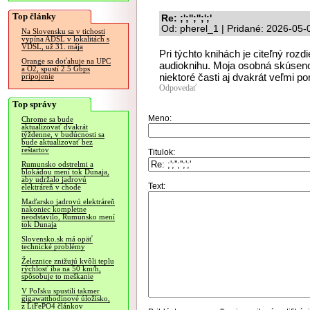
Top články
Re: ;';'';'';';'
Od: pherel_1 | Pridané: 2026-05-
Na Slovensku sa v tichosti
vypína ADSL v lokalitách s
VDSL, už 31. mája
Pri týchto knihách je citeľný roz
Orange sa doťahuje na UPC
audioknihu. Moja osobná skúseno
a O2, spustí 2.5 Gbps
niektoré časti aj dvakrát veľmi p
pripojenie
Odpovedať
Top správy
Meno:
Chrome sa bude
aktualizovať dvakrát
týždenne, v budúcnosti sa
bude aktualizovať bez
reštartov
Titulok:
Rumunsko odstrelmi a
blokádou mení tok Dunaja,
aby udržalo jadrovú
Text:
elektráreň v chode
Maďarsko jadrovú elektráreň
nakoniec kompletne
neodstavilo, Rumunsko mení
tok Dunaja
Slovensko.sk má opäť
technické problémy
Železnice znižujú kvôli teplu
rýchlosť iba na 50 km/h,
spôsobuje to meškanie
V Poľsku spustili takmer
gigawatthodinové úložisko,
z LiFePO4 článkov