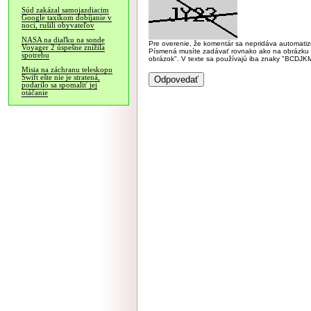
Súd zakázal samojazdiacim
Google taxíkom dobíjanie v
noci, rušili obyvateľov
NASA na diaľku na sonde
Pre overenie, že komentár sa nepridáva automatizov
Voyager 2 úspešne znížila
Písmená musíte zadávať rovnako ako na obrázku veľk
spotrebu
obrázok". V texte sa používajú iba znaky "BC
Misia na záchranu teleskopu
Swift ešte nie je stratená,
podarilo sa spomaliť jej
otáčanie