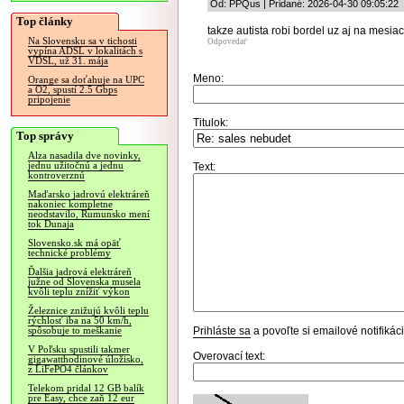
Od: PPQus | Pridané: 2026-04-30 09:05:22
Top články
takze autista robi bordel uz aj na mesiac
Na Slovensku sa v tichosti
Odpovedať
vypína ADSL v lokalitách s
VDSL, už 31. mája
Meno:
Orange sa doťahuje na UPC
a O2, spustí 2.5 Gbps
pripojenie
Titulok:
Top správy
Alza nasadila dve novinky,
jednu užitočnú a jednu
Text:
kontroverznú
Maďarsko jadrovú elektráreň
nakoniec kompletne
neodstavilo, Rumunsko mení
tok Dunaja
Slovensko.sk má opäť
technické problémy
Ďalšia jadrová elektráreň
južne od Slovenska musela
kvôli teplu znížiť výkon
Železnice znižujú kvôli teplu
rýchlosť iba na 50 km/h,
Prihláste sa
a povoľte si emailové notifiká
spôsobuje to meškanie
V Poľsku spustili takmer
Overovací text:
gigawatthodinové úložisko,
z LiFePO4 článkov
Telekom pridal 12 GB balík
pre Easy, chce zaň 12 eur