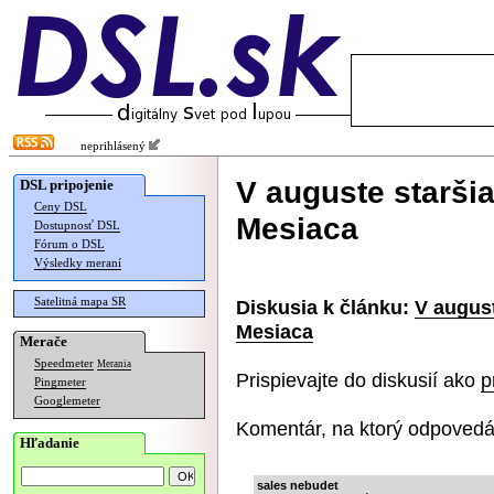
neprihlásený
V auguste staršia
DSL pripojenie
Ceny DSL
Mesiaca
Dostupnosť DSL
Fórum o DSL
Výsledky meraní
Satelitná mapa SR
Diskusia k článku:
V august
Mesiaca
Merače
Speedmeter
Merania
Prispievajte do diskusií ako
p
Pingmeter
Googlemeter
Komentár, na ktorý odpovedá
Hľadanie
sales nebudet