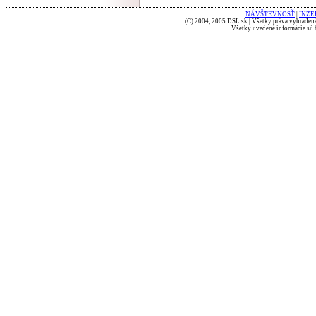
NÁVŠTEVNOSŤ
|
INZE
(C) 2004, 2005 DSL.sk | Všetky práva vyhradené
Všetky uvedené informácie sú b