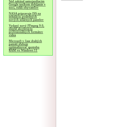
Súd zakázal samojazdiacim
Google taxíkom dobíjanie v
noci, rušili obyvateľov
NASA pripravuje ISS na
inštaláciu posledných
nových solárnych panelov
Vydaný nový FFmpeg 9.0,
zlepšil akceleráciu
profesionálnych formátov
videa
Microsoft v čase drahých
pamätí sľubuje
optimalizovať spotrebu
RAM vo Windows 11