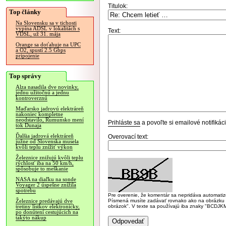
Titulok:
Top články
Na Slovensku sa v tichosti
vypína ADSL v lokalitách s
Text:
VDSL, už 31. mája
Orange sa doťahuje na UPC
a O2, spustí 2.5 Gbps
pripojenie
Top správy
Alza nasadila dve novinky,
jednu užitočnú a jednu
kontroverznú
Maďarsko jadrovú elektráreň
nakoniec kompletne
neodstavilo, Rumunsko mení
Prihláste sa
a povoľte si emailové notifiká
tok Dunaja
Ďalšia jadrová elektráreň
Overovací text:
južne od Slovenska musela
kvôli teplu znížiť výkon
Železnice znižujú kvôli teplu
rýchlosť iba na 50 km/h,
spôsobuje to meškanie
NASA na diaľku na sonde
Voyager 2 úspešne znížila
spotrebu
Pre overenie, že komentár sa nepridáva automatizov
Písmená musíte zadávať rovnako ako na obrázku veľk
Železnice predávajú dve
obrázok". V texte sa používajú iba znaky "BC
tretiny lístkov elektronicky,
po donútení cestujúcich na
takýto nákup