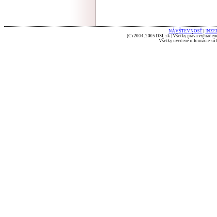
NÁVŠTEVNOSŤ
|
INZE
(C) 2004, 2005 DSL.sk | Všetky práva vyhradené
Všetky uvedené informácie sú b