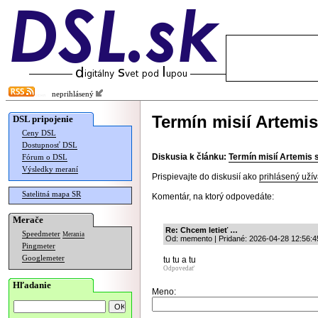
neprihlásený
Termín misií Artemi
DSL pripojenie
Ceny DSL
Dostupnosť DSL
Diskusia k článku:
Termín misií Artemis 
Fórum o DSL
Výsledky meraní
Prispievajte do diskusií ako
prihlásený užív
Satelitná mapa SR
Komentár, na ktorý odpovedáte:
Merače
Re: Chcem letieť …
Speedmeter
Merania
Od: memento | Pridané: 2026-04-28 12:56:4
Pingmeter
Googlemeter
tu tu a tu
Odpovedať
Hľadanie
Meno: