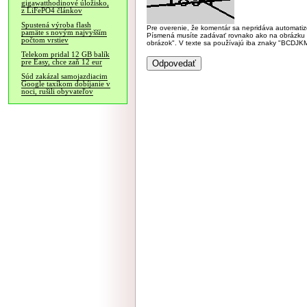
gigawatthodinové úložisko,
z LiFePO4 článkov
Spustená výroba flash
Pre overenie, že komentár sa nepridáva automatizov
pamäte s novým najvyšším
Písmená musíte zadávať rovnako ako na obrázku veľk
počtom vrstiev
obrázok". V texte sa používajú iba znaky "BC
Telekom pridal 12 GB balík
pre Easy, chce zaň 12 eur
Súd zakázal samojazdiacim
Google taxíkom dobíjanie v
noci, rušili obyvateľov