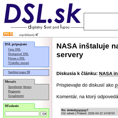
neprihlásený
NASA inštaluje n
DSL pripojenie
Ceny DSL
servery
Dostupnosť DSL
Fórum o DSL
Výsledky meraní
Satelitná mapa SR
Diskusia k článku:
NASA in
Merače
Prispievajte do diskusií ako
p
Speedmeter
Merania
Pingmeter
Komentár, na ktorý odpovedá
Googlemeter
Hľadanie
Re: dokedyyyyyyy?
Od: wbwb | Pridané: 2026-04-22 14:58:53