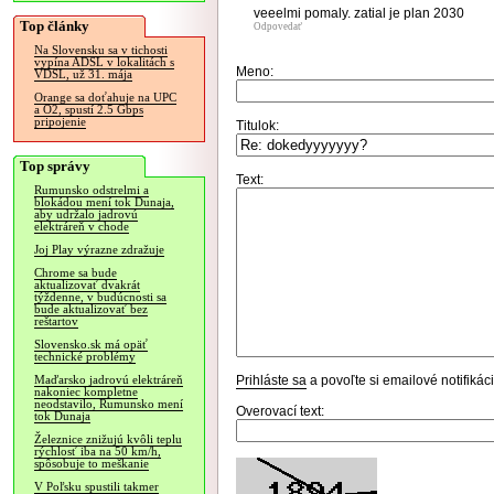
veeelmi pomaly. zatial je plan 2030
Top články
Odpovedať
Na Slovensku sa v tichosti
vypína ADSL v lokalitách s
Meno:
VDSL, už 31. mája
Orange sa doťahuje na UPC
a O2, spustí 2.5 Gbps
pripojenie
Titulok:
Top správy
Text:
Rumunsko odstrelmi a
blokádou mení tok Dunaja,
aby udržalo jadrovú
elektráreň v chode
Joj Play výrazne zdražuje
Chrome sa bude
aktualizovať dvakrát
týždenne, v budúcnosti sa
bude aktualizovať bez
reštartov
Slovensko.sk má opäť
technické problémy
Prihláste sa
a povoľte si emailové notifiká
Maďarsko jadrovú elektráreň
nakoniec kompletne
neodstavilo, Rumunsko mení
Overovací text:
tok Dunaja
Železnice znižujú kvôli teplu
rýchlosť iba na 50 km/h,
spôsobuje to meškanie
V Poľsku spustili takmer