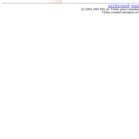
NÁVŠTEVNOSŤ
|
INZE
(C) 2004, 2005 DSL.sk | Všetky práva vyhradené
Všetky uvedené informácie sú b