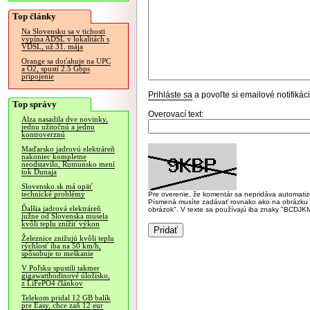
Top články
Na Slovensku sa v tichosti
vypína ADSL v lokalitách s
VDSL, už 31. mája
Orange sa doťahuje na UPC
a O2, spustí 2.5 Gbps
pripojenie
Prihláste sa
a povoľte si emailové notifiká
Top správy
Overovací text:
Alza nasadila dve novinky,
jednu užitočnú a jednu
kontroverznú
Maďarsko jadrovú elektráreň
nakoniec kompletne
neodstavilo, Rumunsko mení
tok Dunaja
Slovensko.sk má opäť
technické problémy
Pre overenie, že komentár sa nepridáva automatizov
Písmená musíte zadávať rovnako ako na obrázku veľk
Ďalšia jadrová elektráreň
obrázok". V texte sa používajú iba znaky "BC
južne od Slovenska musela
kvôli teplu znížiť výkon
Železnice znižujú kvôli teplu
rýchlosť iba na 50 km/h,
spôsobuje to meškanie
V Poľsku spustili takmer
gigawatthodinové úložisko,
z LiFePO4 článkov
Telekom pridal 12 GB balík
pre Easy, chce zaň 12 eur