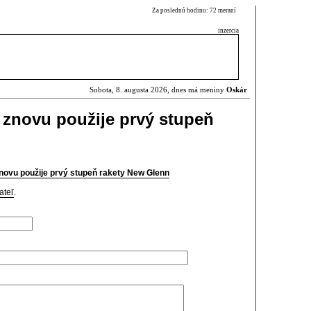
Za poslednú hodinu: 72 meraní
inzercia
Sobota, 8. augusta 2026, dnes má meniny
Oskár
t znovu použije prvý stupeň
znovu použije prvý stupeň rakety New Glenn
ateľ
.