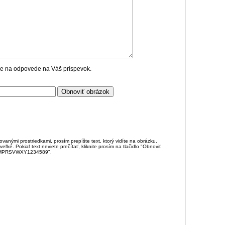
cie na odpovede na Váš príspevok.
anými prostriedkami, prosím prepíšte text, ktorý vidíte na obrázku.
é. Pokiaľ text neviete prečítať, kliknite prosím na tlačidlo "Obnoviť
DJKMPRSVWXY1234589".