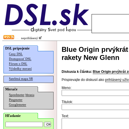
neprihlásený
Blue Origin prvýkrá
DSL pripojenie
Ceny DSL
rakety New Glenn
Dostupnosť DSL
Fórum o DSL
Výsledky meraní
Diskusia k článku:
Blue Origin prvýkrát 
Satelitná mapa SR
Prispievajte do diskusií ako
prihlásený užív
Meno:
Merače
Speedmeter
Merania
Pingmeter
Titulok:
Googlemeter
Hľadanie
Text: