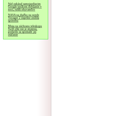
Súd zakázal samojazdiacim
Google taxíkom dobíjanie v
noci, rušili obyvateľov
NASA na diaľku na sonde
Voyager 2 úspešne znížila
spotrebu
Misia na záchranu teleskopu
Swift ešte nie je stratená,
podarilo sa spomaliť jej
otáčanie