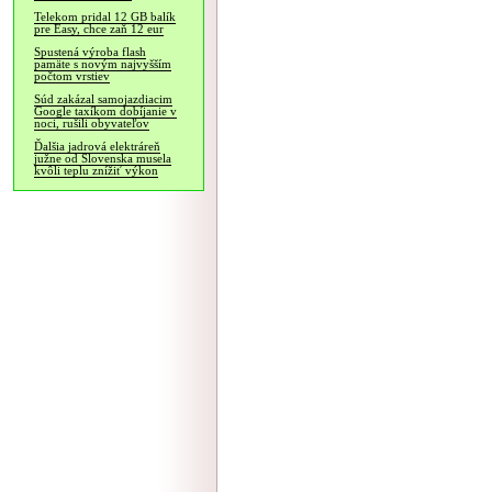
Telekom pridal 12 GB balík
pre Easy, chce zaň 12 eur
Spustená výroba flash
pamäte s novým najvyšším
počtom vrstiev
Súd zakázal samojazdiacim
Google taxíkom dobíjanie v
noci, rušili obyvateľov
Ďalšia jadrová elektráreň
južne od Slovenska musela
kvôli teplu znížiť výkon