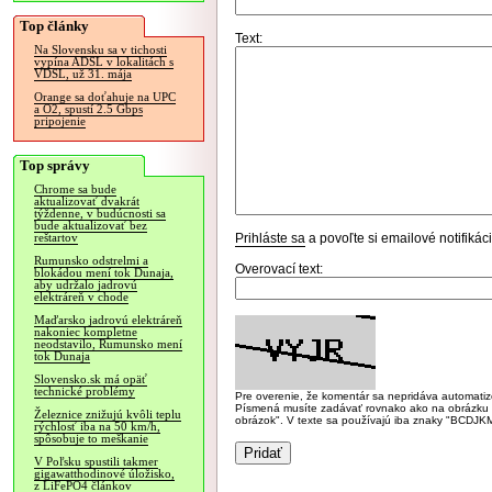
Top články
Text:
Na Slovensku sa v tichosti
vypína ADSL v lokalitách s
VDSL, už 31. mája
Orange sa doťahuje na UPC
a O2, spustí 2.5 Gbps
pripojenie
Top správy
Chrome sa bude
aktualizovať dvakrát
týždenne, v budúcnosti sa
bude aktualizovať bez
Prihláste sa
a povoľte si emailové notifiká
reštartov
Rumunsko odstrelmi a
Overovací text:
blokádou mení tok Dunaja,
aby udržalo jadrovú
elektráreň v chode
Maďarsko jadrovú elektráreň
nakoniec kompletne
neodstavilo, Rumunsko mení
tok Dunaja
Slovensko.sk má opäť
technické problémy
Pre overenie, že komentár sa nepridáva automatizov
Písmená musíte zadávať rovnako ako na obrázku veľk
Železnice znižujú kvôli teplu
obrázok". V texte sa používajú iba znaky "BC
rýchlosť iba na 50 km/h,
spôsobuje to meškanie
V Poľsku spustili takmer
gigawatthodinové úložisko,
z LiFePO4 článkov