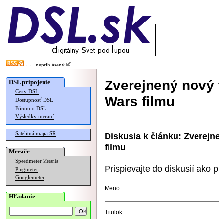
neprihlásený
Zverejnený nový t
DSL pripojenie
Ceny DSL
Wars filmu
Dostupnosť DSL
Fórum o DSL
Výsledky meraní
Satelitná mapa SR
Diskusia k článku:
Zverejne
filmu
Merače
Speedmeter
Merania
Prispievajte do diskusií ako
p
Pingmeter
Googlemeter
Meno:
Hľadanie
Titulok: