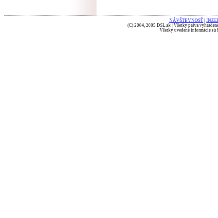
NÁVŠTEVNOSŤ
|
INZE
(C) 2004, 2005 DSL.sk | Všetky práva vyhradené
Všetky uvedené informácie sú b