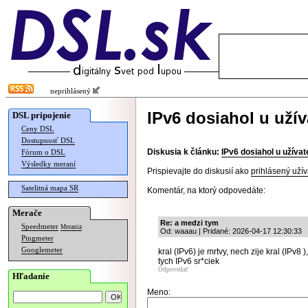
neprihlásený
IPv6 dosiahol u uží
DSL pripojenie
Ceny DSL
Dostupnosť DSL
Diskusia k článku:
IPv6 dosiahol u užíva
Fórum o DSL
Výsledky meraní
Prispievajte do diskusií ako
prihlásený užív
Satelitná mapa SR
Komentár, na ktorý odpovedáte:
Merače
Re: a medzi tym
Speedmeter
Merania
Od: waaau | Pridané: 2026-04-17 12:30:33
Pingmeter
Googlemeter
kral (IPv6) je mrtvy, nech zije kral (IPv
tych IPv6 sr*ciek
Odpovedať
Hľadanie
Meno: