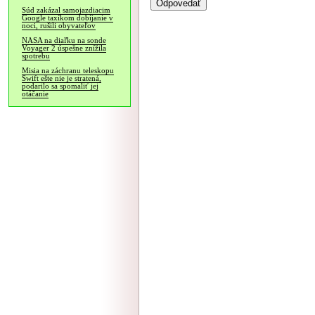
Súd zakázal samojazdiacim
Google taxíkom dobíjanie v
noci, rušili obyvateľov
NASA na diaľku na sonde
Voyager 2 úspešne znížila
spotrebu
Misia na záchranu teleskopu
Swift ešte nie je stratená,
podarilo sa spomaliť jej
otáčanie