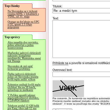
Top články
Titulok:
Na Slovensku sa v tichosti
vypína ADSL v lokalitách s
VDSL, už 31. mája
Text:
Orange sa doťahuje na UPC
a O2, spustí 2.5 Gbps
pripojenie
Top správy
Alza nasadila dve novinky,
jednu užitočnú a jednu
kontroverznú
Maďarsko jadrovú elektráreň
nakoniec kompletne
neodstavilo, Rumunsko mení
tok Dunaja
Prihláste sa
a povoľte si emailové notifiká
Slovensko.sk má opäť
technické problémy
Overovací text:
Ďalšia jadrová elektráreň
južne od Slovenska musela
kvôli teplu znížiť výkon
Železnice znižujú kvôli teplu
rýchlosť iba na 50 km/h,
spôsobuje to meškanie
V Poľsku spustili takmer
gigawatthodinové úložisko,
Pre overenie, že komentár sa nepridáva automatizov
z LiFePO4 článkov
Písmená musíte zadávať rovnako ako na obrázku veľk
obrázok". V texte sa používajú iba znaky "BC
Telekom pridal 12 GB balík
pre Easy, chce zaň 12 eur