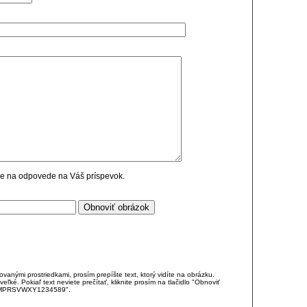
cie na odpovede na Váš príspevok.
anými prostriedkami, prosím prepíšte text, ktorý vidíte na obrázku.
é. Pokiaľ text neviete prečítať, kliknite prosím na tlačidlo "Obnoviť
DJKMPRSVWXY1234589".