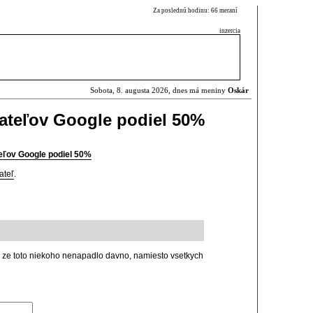
Za poslednú hodinu: 66 meraní
inzercia
Sobota, 8. augusta 2026, dnes má meniny
Oskár
vateľov Google podiel 50%
teľov Google podiel 50%
ateľ
.
8 ), ze toto niekoho nenapadlo davno, namiesto vsetkych