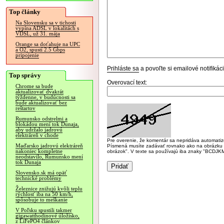
Top články
Na Slovensku sa v tichosti
vypína ADSL v lokalitách s
VDSL, už 31. mája
Orange sa doťahuje na UPC
a O2, spustí 2.5 Gbps
pripojenie
Prihláste sa
a povoľte si emailové notifiká
Top správy
Overovací text:
Chrome sa bude
aktualizovať dvakrát
týždenne, v budúcnosti sa
bude aktualizovať bez
reštartov
Rumunsko odstrelmi a
blokádou mení tok Dunaja,
aby udržalo jadrovú
elektráreň v chode
Pre overenie, že komentár sa nepridáva automatizov
Maďarsko jadrovú elektráreň
Písmená musíte zadávať rovnako ako na obrázku veľk
nakoniec kompletne
obrázok". V texte sa používajú iba znaky "BC
neodstavilo, Rumunsko mení
tok Dunaja
Slovensko.sk má opäť
technické problémy
Železnice znižujú kvôli teplu
rýchlosť iba na 50 km/h,
spôsobuje to meškanie
V Poľsku spustili takmer
gigawatthodinové úložisko,
z LiFePO4 článkov