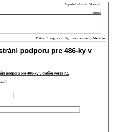
Za poslednú hodinu: 50 meraní
inzercia
Piatok, 7. augusta 2026, dnes má meniny
Štefánia
stráni podporu pre 486-ky v
ráni podporu pre 486-ky v ďalšej verzii 7.1
ateľ
.