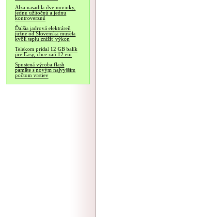
Alza nasadila dve novinky,
jednu užitočnú a jednu
kontroverznú
Ďalšia jadrová elektráreň
južne od Slovenska musela
kvôli teplu znížiť výkon
Telekom pridal 12 GB balík
pre Easy, chce zaň 12 eur
Spustená výroba flash
pamäte s novým najvyšším
počtom vrstiev