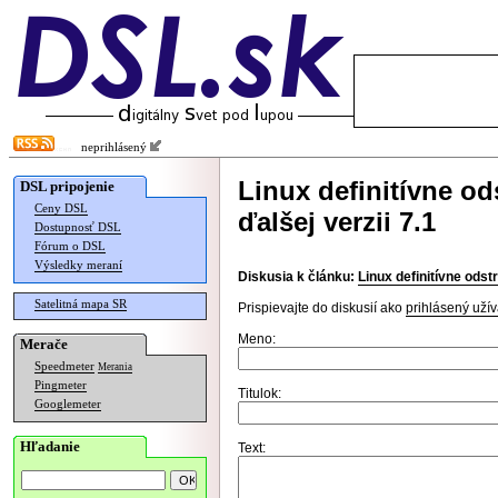
neprihlásený
Linux definitívne od
DSL pripojenie
Ceny DSL
ďalšej verzii 7.1
Dostupnosť DSL
Fórum o DSL
Výsledky meraní
Diskusia k článku:
Linux definitívne odst
Satelitná mapa SR
Prispievajte do diskusií ako
prihlásený užív
Meno:
Merače
Speedmeter
Merania
Pingmeter
Titulok:
Googlemeter
Hľadanie
Text: