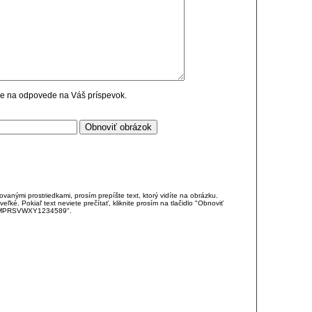
cie na odpovede na Váš príspevok.
anými prostriedkami, prosím prepíšte text, ktorý vidíte na obrázku.
é. Pokiaľ text neviete prečítať, kliknite prosím na tlačidlo "Obnoviť
DJKMPRSVWXY1234589".