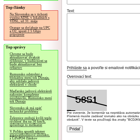
Top články
Text:
Na Slovensku sa v tichosti
vypína ADSL v lokalitách s
VDSL, už 31. mája
Orange sa doťahuje na UPC
a O2, spustí 2.5 Gbps
pripojenie
Top správy
Chrome sa bude
aktualizovať dvakrát
týždenne, v budúcnosti sa
bude aktualizovať bez
Prihláste sa
a povoľte si emailové notifiká
reštartov
Rumunsko odstrelmi a
Overovací text:
blokádou mení tok Dunaja,
aby udržalo jadrovú
elektráreň v chode
Maďarsko jadrovú elektráreň
nakoniec kompletne
neodstavilo, Rumunsko mení
tok Dunaja
Slovensko.sk má opäť
technické problémy
Pre overenie, že komentár sa nepridáva automatizov
Písmená musíte zadávať rovnako ako na obrázku veľk
Železnice znižujú kvôli teplu
obrázok". V texte sa používajú iba znaky "BC
rýchlosť iba na 50 km/h,
spôsobuje to meškanie
V Poľsku spustili takmer
gigawatthodinové úložisko,
z LiFePO4 článkov