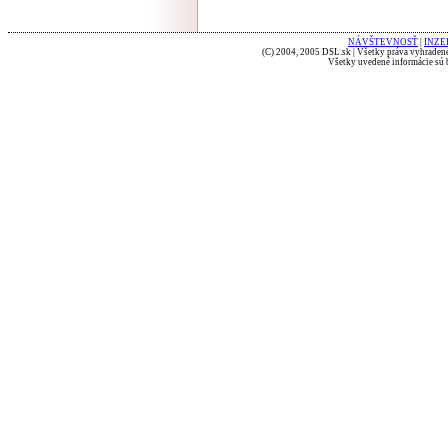
NÁVŠTEVNOSŤ
|
INZE
(C) 2004, 2005 DSL.sk | Všetky práva vyhradené
Všetky uvedené informácie sú b