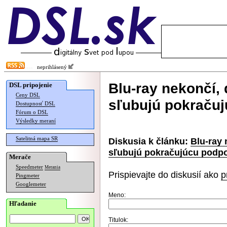
neprihlásený
Blu-ray nekončí,
DSL pripojenie
Ceny DSL
sľubujú pokraču
Dostupnosť DSL
Fórum o DSL
Výsledky meraní
Satelitná mapa SR
Diskusia k článku:
Blu-ray 
sľubujú pokračujúcu podp
Merače
Speedmeter
Merania
Prispievajte do diskusií ako
p
Pingmeter
Googlemeter
Meno:
Hľadanie
Titulok: