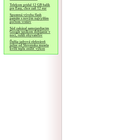
Telekom pridal 12 GB balík
pre Easy, chce zaň 12 eur
Spustená výroba flash
pamäte s novým najvyšším
počtom vrstiev
Súd zakázal samojazdiacim
Google taxíkom dobíjanie v
noci, rušili obyvateľov
Ďalšia jadrová elektráreň
južne od Slovenska musela
kvôli teplu znížiť výkon