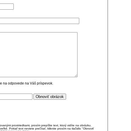
cie na odpovede na Váš príspevok.
anými prostriedkami, prosím prepíšte text, ktorý vidíte na obrázku.
é. Pokiaľ text neviete prečítať, kliknite prosím na tlačidlo "Obnoviť