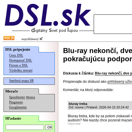
neprihlásený
Blu-ray nekončí, dv
DSL pripojenie
Ceny DSL
pokračujúcu podpo
Dostupnosť DSL
Fórum o DSL
Výsledky meraní
Diskusia k článku:
Blu-ray nekončí, dve 
Satelitná mapa SR
Prispievajte do diskusií ako
prihlásený užív
Komentár, na ktorý odpovedáte:
Merače
Speedmeter
Merania
Pingmeter
bluray treba
Googlemeter
Od: noone | Pridané: 2026-04-15 20:24:42
Bluray treba, kde by sa potom ziskavali
Hľadanie
audiom? Nie kazdy chce pozerat mazan
Odpovedať