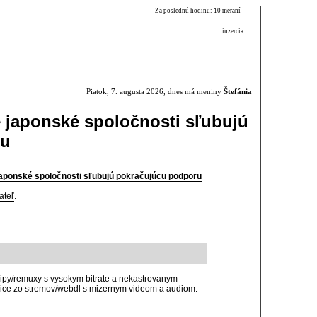
Za poslednú hodinu: 10 meraní
inzercia
Piatok, 7. augusta 2026, dnes má meniny
Štefánia
e japonské spoločnosti sľubujú
ru
japonské spoločnosti sľubujú pokračujúcu podporu
ateľ
.
 ripy/remuxy s vysokym bitrate a nekastrovanym
ice zo stremov/webdl s mizernym videom a audiom.