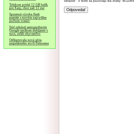
obrázok". V texte sa používajú iba znaky "BC
Telekom pridal 12 GB balík
pre Easy, chce zaň 12 eur
Spustená výroba flash
pamäte s novým najvyšším
počtom vrstiev
Súd zakázal samojazdiacim
Google taxíkom dobíjanie v
noci, rušili obyvateľov
Odštartovala nová séria
populárneho sci-fi Futurama