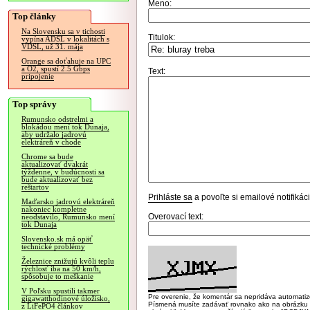
Meno:
Top články
Na Slovensku sa v tichosti
Titulok:
vypína ADSL v lokalitách s
VDSL, už 31. mája
Orange sa doťahuje na UPC
a O2, spustí 2.5 Gbps
Text:
pripojenie
Top správy
Rumunsko odstrelmi a
blokádou mení tok Dunaja,
aby udržalo jadrovú
elektráreň v chode
Chrome sa bude
aktualizovať dvakrát
týždenne, v budúcnosti sa
bude aktualizovať bez
reštartov
Prihláste sa
a povoľte si emailové notifiká
Maďarsko jadrovú elektráreň
nakoniec kompletne
Overovací text:
neodstavilo, Rumunsko mení
tok Dunaja
Slovensko.sk má opäť
technické problémy
Železnice znižujú kvôli teplu
rýchlosť iba na 50 km/h,
spôsobuje to meškanie
V Poľsku spustili takmer
Pre overenie, že komentár sa nepridáva automatizov
gigawatthodinové úložisko,
Písmená musíte zadávať rovnako ako na obrázku veľk
z LiFePO4 článkov