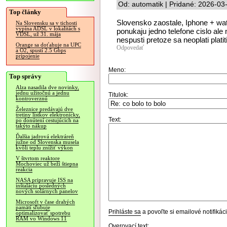
Od: automatik | Pridané: 2026-03
Top články
Slovensko zaostale, Iphone + wa
Na Slovensku sa v tichosti
vypína ADSL v lokalitách s
ponukaju jedno telefone cislo ale
VDSL, už 31. mája
nespusti pretoze sa neoplati platiti
Orange sa doťahuje na UPC
Odpovedať
a O2, spustí 2.5 Gbps
pripojenie
Meno:
Top správy
Alza nasadila dve novinky,
jednu užitočnú a jednu
Titulok:
kontroverznú
Železnice predávajú dve
tretiny lístkov elektronicky,
Text:
po donútení cestujúcich na
takýto nákup
Ďalšia jadrová elektráreň
južne od Slovenska musela
kvôli teplu znížiť výkon
V štvrtom reaktore
Mochoviec už beží štiepna
reakcia
NASA pripravuje ISS na
inštaláciu posledných
nových solárnych panelov
Microsoft v čase drahých
pamätí sľubuje
Prihláste sa
a povoľte si emailové notifiká
optimalizovať spotrebu
RAM vo Windows 11
Overovací text: