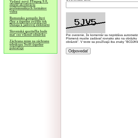
Vydaný nový FFmpeg 9.0,
zlepšil akceleráciu
profesionálnych formátov
videa
Rumunsko potopilo štyri
člny a úspešne zvýšilo tok
Dunaja k jadrovej elektrárni
Slovenská sporiteľňa bude
mať cez víkend odstávku
Pre overenie, že komentár sa nepridáva automatizov
Písmená musíte zadávať rovnako ako na obrázku veľk
Záchrana misie na záchranu
obrázok". V texte sa používajú iba znaky "BC
teleskopu Swift úspešne
pokračuje