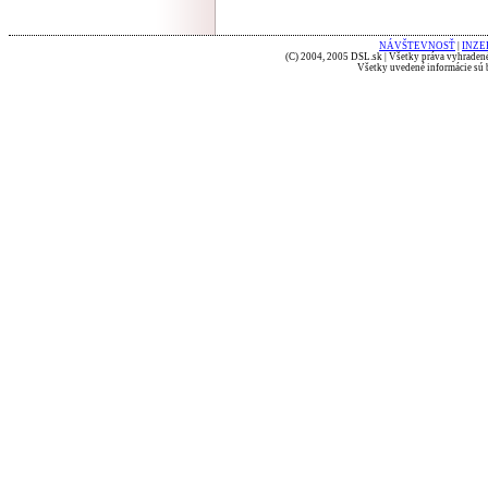
NÁVŠTEVNOSŤ
|
INZE
(C) 2004, 2005 DSL.sk | Všetky práva vyhradené
Všetky uvedené informácie sú b