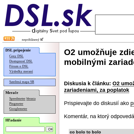
neprihlásený
O2 umožňuje zdie
DSL pripojenie
Ceny DSL
mobilnými zariad
Dostupnosť DSL
Fórum o DSL
Výsledky meraní
Satelitná mapa SR
Diskusia k článku:
O2 umož
zariadeniami, za poplatok
Merače
Speedmeter
Merania
Prispievajte do diskusií ako
p
Pingmeter
Googlemeter
Komentár, na ktorý odpovedá
Hľadanie
co bolo to bolo