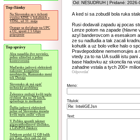
Od: NESUDRUH | Pridané: 2026-0
Top články
A ked si sa zobudil bola ruka stal
Na Slovensku sa v tichosti
vypína ADSL v lokalitách s
VDSL, už 31. mája
Rusi dodavali zapadu aj pocas st
Orange sa doťahuje na UPC
Lenze potom na zapade (hlavne v
a O2, spustí 2.5 Gbps
azyl banderovcom a esesakom a t
pripojenie
ze su nadludia a tak zacali kradnu
kohutik a uz bolo velke halo o spol
Top správy
Pravdepodobne nememorujes a nem
Alza nasadila dve novinky,
vtedy za to na UA sudili istu pan
jednu užitočnú a jednu
kontroverznú
base hladovku az skoncila na voz
zahadne vstala a tych 200+ mili
Maďarsko jadrovú elektráreň
nakoniec kompletne
Odpovedať
neodstavilo, Rumunsko mení
tok Dunaja
Slovensko.sk má opäť
Meno:
technické problémy
Železnice znižujú kvôli teplu
rýchlosť iba na 50 km/h,
Titulok:
spôsobuje to meškanie
Ďalšia jadrová elektráreň
južne od Slovenska musela
kvôli teplu znížiť výkon
Text:
V Poľsku spustili takmer
gigawatthodinové úložisko,
z LiFePO4 článkov
Telekom pridal 12 GB balík
pre Easy, chce zaň 12 eur