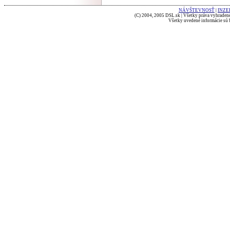
NÁVŠTEVNOSŤ
|
INZE
(C) 2004, 2005 DSL.sk | Všetky práva vyhradené
Všetky uvedené informácie sú b