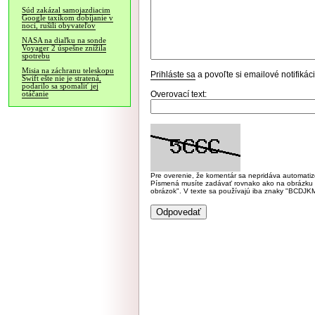
Súd zakázal samojazdiacim
Google taxíkom dobíjanie v
noci, rušili obyvateľov
NASA na diaľku na sonde
Voyager 2 úspešne znížila
spotrebu
Misia na záchranu teleskopu
Prihláste sa
a povoľte si emailové notifiká
Swift ešte nie je stratená,
podarilo sa spomaliť jej
Overovací text:
otáčanie
Pre overenie, že komentár sa nepridáva automatizov
Písmená musíte zadávať rovnako ako na obrázku veľk
obrázok". V texte sa používajú iba znaky "BC