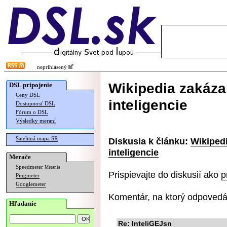
neprihlásený
Wikipedia zakázal
DSL pripojenie
Ceny DSL
inteligencie
Dostupnosť DSL
Fórum o DSL
Výsledky meraní
Satelitná mapa SR
Diskusia k článku:
Wikipedi
inteligencie
Merače
Speedmeter
Merania
Prispievajte do diskusií ako
p
Pingmeter
Googlemeter
Komentár, na ktorý odpovedá
Hľadanie
Re: InteliGEJsn