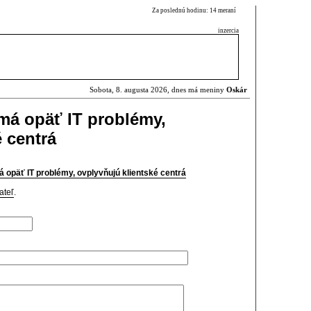
Za poslednú hodinu: 14 meraní
inzercia
Sobota, 8. augusta 2026, dnes má meniny
Oskár
 má opäť IT problémy,
 centrá
á opäť IT problémy, ovplyvňujú klientské centrá
ateľ
.