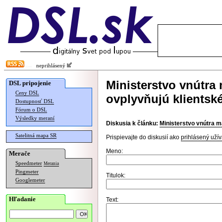
neprihlásený
Ministerstvo vnútra
DSL pripojenie
Ceny DSL
ovplyvňujú klientské
Dostupnosť DSL
Fórum o DSL
Výsledky meraní
Diskusia k článku:
Ministerstvo vnútra m
Satelitná mapa SR
Prispievajte do diskusií ako
prihlásený užív
Meno:
Merače
Speedmeter
Merania
Pingmeter
Titulok:
Googlemeter
Hľadanie
Text: