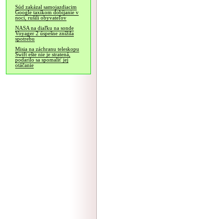
Súd zakázal samojazdiacim
Google taxíkom dobíjanie v
noci, rušili obyvateľov
NASA na diaľku na sonde
Voyager 2 úspešne znížila
spotrebu
Misia na záchranu teleskopu
Swift ešte nie je stratená,
podarilo sa spomaliť jej
otáčanie