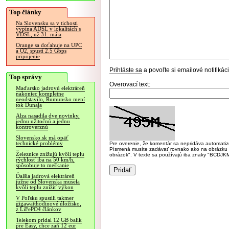
Top články
Na Slovensku sa v tichosti
vypína ADSL v lokalitách s
VDSL, už 31. mája
Orange sa doťahuje na UPC
a O2, spustí 2.5 Gbps
pripojenie
Prihláste sa
a povoľte si emailové notifiká
Top správy
Overovací text:
Maďarsko jadrovú elektráreň
nakoniec kompletne
neodstavilo, Rumunsko mení
tok Dunaja
Alza nasadila dve novinky,
jednu užitočnú a jednu
kontroverznú
Slovensko.sk má opäť
technické problémy
Pre overenie, že komentár sa nepridáva automatizov
Písmená musíte zadávať rovnako ako na obrázku veľk
Železnice znižujú kvôli teplu
obrázok". V texte sa používajú iba znaky "BC
rýchlosť iba na 50 km/h,
spôsobuje to meškanie
Ďalšia jadrová elektráreň
južne od Slovenska musela
kvôli teplu znížiť výkon
V Poľsku spustili takmer
gigawatthodinové úložisko,
z LiFePO4 článkov
Telekom pridal 12 GB balík
pre Easy, chce zaň 12 eur