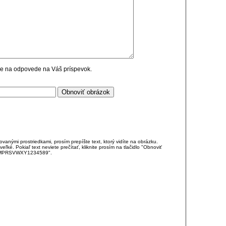
cie na odpovede na Váš príspevok.
anými prostriedkami, prosím prepíšte text, ktorý vidíte na obrázku.
é. Pokiaľ text neviete prečítať, kliknite prosím na tlačidlo "Obnoviť
DJKMPRSVWXY1234589".