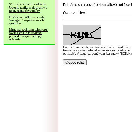
Súd zakázal samojazdiacim
Prihláste sa
a povoľte si emailové notifiká
Google taxíkom dobíjanie v
noci, rušili obyvateľov
Overovací text:
NASA na diaľku na sonde
Voyager 2 úspešne znížila
spotrebu
Misia na záchranu teleskopu
Swift ešte nie je stratená,
podarilo sa spomaliť jej
otáčanie
Pre overenie, že komentár sa nepridáva automatizov
Písmená musíte zadávať rovnako ako na obrázku veľk
obrázok". V texte sa používajú iba znaky "BC