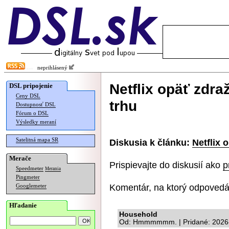
neprihlásený
Netflix opäť zdra
DSL pripojenie
Ceny DSL
trhu
Dostupnosť DSL
Fórum o DSL
Výsledky meraní
Satelitná mapa SR
Diskusia k článku:
Netflix 
Merače
Prispievajte do diskusií ako
p
Speedmeter
Merania
Pingmeter
Komentár, na ktorý odpovedá
Googlemeter
Hľadanie
Household
Od: Hmmmmmm. | Pridané: 2026-