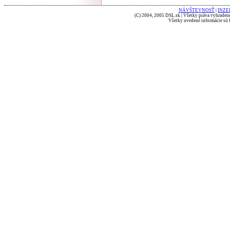
NÁVŠTEVNOSŤ
|
INZE
(C) 2004, 2005 DSL.sk | Všetky práva vyhradené
Všetky uvedené informácie sú b