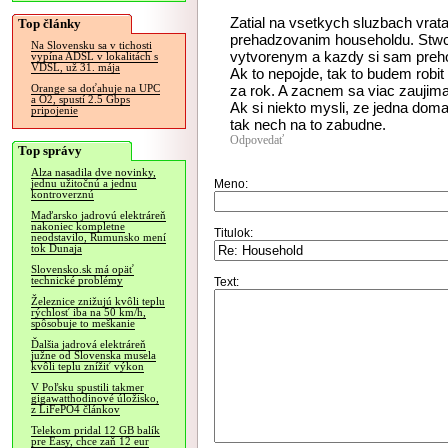
Zatial na vsetkych sluzbach vrata
Top články
prehadzovanim householdu. Stwc
Na Slovensku sa v tichosti
vytvorenym a kazdy si sam preh
vypína ADSL v lokalitách s
VDSL, už 31. mája
Ak to nepojde, tak to budem robi
za rok. A zacnem sa viac zaujimat
Orange sa doťahuje na UPC
a O2, spustí 2.5 Gbps
Ak si niekto mysli, ze jedna doma
pripojenie
tak nech na to zabudne.
Odpovedať
Top správy
Alza nasadila dve novinky,
Meno:
jednu užitočnú a jednu
kontroverznú
Maďarsko jadrovú elektráreň
nakoniec kompletne
Titulok:
neodstavilo, Rumunsko mení
tok Dunaja
Slovensko.sk má opäť
technické problémy
Text:
Železnice znižujú kvôli teplu
rýchlosť iba na 50 km/h,
spôsobuje to meškanie
Ďalšia jadrová elektráreň
južne od Slovenska musela
kvôli teplu znížiť výkon
V Poľsku spustili takmer
gigawatthodinové úložisko,
z LiFePO4 článkov
Telekom pridal 12 GB balík
pre Easy, chce zaň 12 eur