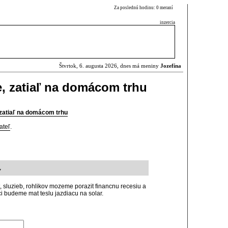
Za poslednú hodinu: 0 meraní
inzercia
Štvrtok, 6. augusta 2026, dnes má meniny
Jozefína
e, zatiaľ na domácom trhu
, zatiaľ na domácom trhu
ateľ
.
7
 sluzieb, rohlikov mozeme porazit financnu recesiu a
tci budeme mat teslu jazdiacu na solar.