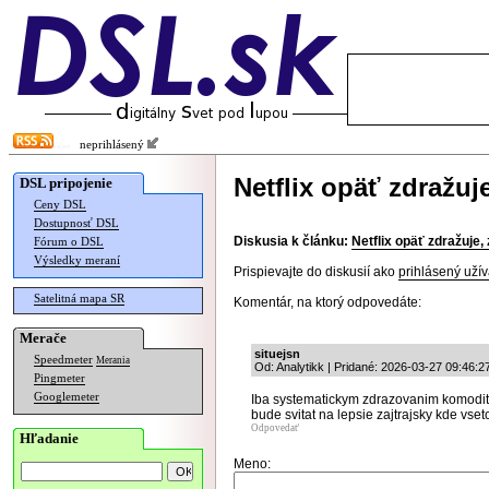
neprihlásený
Netflix opäť zdražuj
DSL pripojenie
Ceny DSL
Dostupnosť DSL
Diskusia k článku:
Netflix opäť zdražuje
Fórum o DSL
Výsledky meraní
Prispievajte do diskusií ako
prihlásený užív
Satelitná mapa SR
Komentár, na ktorý odpovedáte:
Merače
situejsn
Speedmeter
Merania
Od: Analytikk | Pridané: 2026-03-27 09:46:2
Pingmeter
Googlemeter
Iba systematickym zdrazovanim komodit,
bude svitat na lepsie zajtrajsky kde vse
Odpovedať
Hľadanie
Meno: