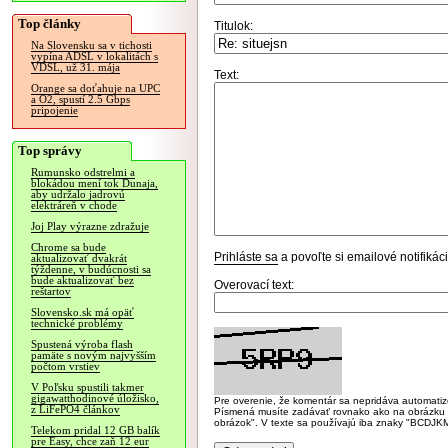
Top články
Titulok:
Na Slovensku sa v tichosti
vypína ADSL v lokalitách s
VDSL, už 31. mája
Text:
Orange sa doťahuje na UPC
a O2, spustí 2.5 Gbps
pripojenie
Top správy
Rumunsko odstrelmi a
blokádou mení tok Dunaja,
aby udržalo jadrovú
elektráreň v chode
Joj Play výrazne zdražuje
Chrome sa bude
Prihláste sa
a povoľte si emailové notifiká
aktualizovať dvakrát
týždenne, v budúcnosti sa
bude aktualizovať bez
Overovací text:
reštartov
Slovensko.sk má opäť
technické problémy
Spustená výroba flash
pamäte s novým najvyšším
počtom vrstiev
V Poľsku spustili takmer
gigawatthodinové úložisko,
Pre overenie, že komentár sa nepridáva automatizov
z LiFePO4 článkov
Písmená musíte zadávať rovnako ako na obrázku veľk
obrázok". V texte sa používajú iba znaky "BC
Telekom pridal 12 GB balík
pre Easy, chce zaň 12 eur