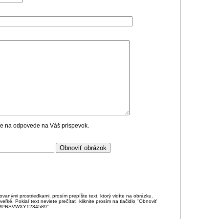
cie na odpovede na Váš príspevok.
anými prostriedkami, prosím prepíšte text, ktorý vidíte na obrázku.
é. Pokiaľ text neviete prečítať, kliknite prosím na tlačidlo "Obnoviť
DJKMPRSVWXY1234589".