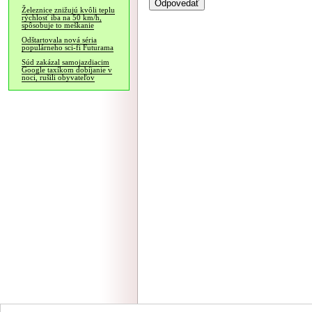
Železnice znižujú kvôli teplu
rýchlosť iba na 50 km/h,
spôsobuje to meškanie
Odštartovala nová séria
populárneho sci-fi Futurama
Súd zakázal samojazdiacim
Google taxíkom dobíjanie v
noci, rušili obyvateľov
NÁVŠTEVNOSŤ
|
INZE