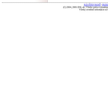
NÁVŠTEVNOSŤ
|
INZE
(C) 2004, 2005 DSL.sk | Všetky práva vyhradené
Všetky uvedené informácie sú b