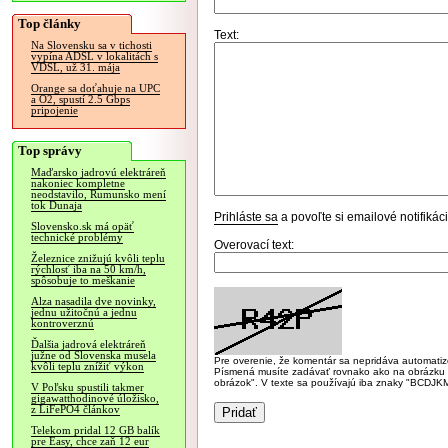
Top články
Text:
Na Slovensku sa v tichosti
vypína ADSL v lokalitách s
VDSL, už 31. mája
Orange sa doťahuje na UPC
a O2, spustí 2.5 Gbps
pripojenie
Top správy
Maďarsko jadrovú elektráreň
nakoniec kompletne
neodstavilo, Rumunsko mení
tok Dunaja
Prihláste sa
a povoľte si emailové notifiká
Slovensko.sk má opäť
technické problémy
Overovací text:
Železnice znižujú kvôli teplu
rýchlosť iba na 50 km/h,
spôsobuje to meškanie
Alza nasadila dve novinky,
jednu užitočnú a jednu
kontroverznú
Ďalšia jadrová elektráreň
južne od Slovenska musela
Pre overenie, že komentár sa nepridáva automatizov
kvôli teplu znížiť výkon
Písmená musíte zadávať rovnako ako na obrázku veľk
obrázok". V texte sa používajú iba znaky "BC
V Poľsku spustili takmer
gigawatthodinové úložisko,
z LiFePO4 článkov
Telekom pridal 12 GB balík
pre Easy, chce zaň 12 eur