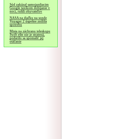
Súd zakázal samojazdiacim
Google taxíkom dobíjanie v
noci, rušili obyvateľov
NASA na diaľku na sonde
Voyager 2 úspešne znížila
spotrebu
Misia na záchranu teleskopu
Swift ešte nie je stratená,
podarilo sa spomaliť jej
otáčanie