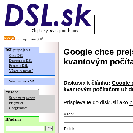
neprihlásený
Google chce prej
DSL pripojenie
Ceny DSL
kvantovým počít
Dostupnosť DSL
Fórum o DSL
Výsledky meraní
Satelitná mapa SR
Diskusia k článku:
Google c
kvantovým počítačom už d
Merače
Speedmeter
Merania
Prispievajte do diskusií ako
p
Pingmeter
Googlemeter
Meno:
Hľadanie
Titulok: