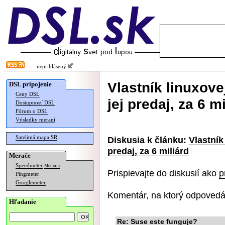
neprihlásený
Vlastník linuxove
DSL pripojenie
Ceny DSL
jej predaj, za 6 m
Dostupnosť DSL
Fórum o DSL
Výsledky meraní
Satelitná mapa SR
Diskusia k článku:
Vlastník
predaj, za 6 miliárd
Merače
Speedmeter
Merania
Prispievajte do diskusií ako
p
Pingmeter
Googlemeter
Komentár, na ktorý odpovedá
Hľadanie
Re: Suse este funguje?