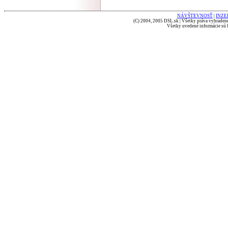
NÁVŠTEVNOSŤ
|
INZE
(C) 2004, 2005 DSL.sk | Všetky práva vyhradené
Všetky uvedené informácie sú b