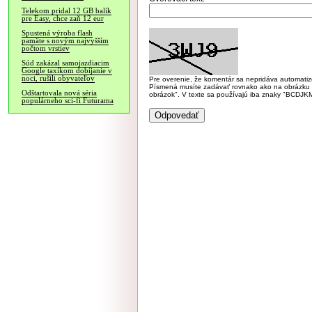
Telekom pridal 12 GB balík
pre Easy, chce zaň 12 eur
Spustená výroba flash
pamäte s novým najvyšším
počtom vrstiev
Súd zakázal samojazdiacim
Google taxíkom dobíjanie v
noci, rušili obyvateľov
Pre overenie, že komentár sa nepridáva automatizov
Písmená musíte zadávať rovnako ako na obrázku veľk
Odštartovala nová séria
obrázok". V texte sa používajú iba znaky "BC
populárneho sci-fi Futurama