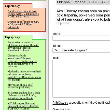
Od: onaj | Pridané: 2026-03-12 0
Top články
Ako 13rocny zasran som sa pokusi
Na Slovensku sa v tichosti
vypína ADSL v lokalitách s
bolo trapenia, polke veci som por
VDSL, už 31. mája
what I am doing", ale skola to bola
Orange sa doťahuje na UPC
Odpovedať
a O2, spustí 2.5 Gbps
pripojenie
Meno:
Top správy
Rumunsko odstrelmi a
blokádou mení tok Dunaja,
Titulok:
aby udržalo jadrovú
elektráreň v chode
Chrome sa bude
Text:
aktualizovať dvakrát
týždenne, v budúcnosti sa
bude aktualizovať bez
reštartov
Maďarsko jadrovú elektráreň
nakoniec kompletne
neodstavilo, Rumunsko mení
tok Dunaja
Slovensko.sk má opäť
technické problémy
Železnice znižujú kvôli teplu
rýchlosť iba na 50 km/h,
spôsobuje to meškanie
Prihláste sa
a povoľte si emailové notifiká
V Poľsku spustili takmer
gigawatthodinové úložisko,
z LiFePO4 článkov
Overovací text: