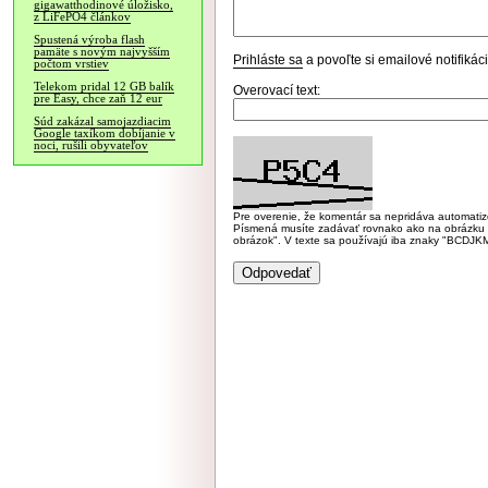
gigawatthodinové úložisko,
z LiFePO4 článkov
Spustená výroba flash
pamäte s novým najvyšším
Prihláste sa
a povoľte si emailové notifiká
počtom vrstiev
Telekom pridal 12 GB balík
Overovací text:
pre Easy, chce zaň 12 eur
Súd zakázal samojazdiacim
Google taxíkom dobíjanie v
noci, rušili obyvateľov
Pre overenie, že komentár sa nepridáva automatizov
Písmená musíte zadávať rovnako ako na obrázku veľk
obrázok". V texte sa používajú iba znaky "BC