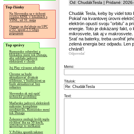
Od: ChudákTesla | Pridané: 2026
Top články
Chudák Tesla, keby by videl toto 
Na Slovensku sa v tichosti
vypína ADSL v lokalitách s
Pokiaľ na kvantovej úrovni elektr
VDSL, už 31. mája
elektrón opustí svoju "orbitu" a p
Orange sa doťahuje na UPC
energie. Toto je dokázaný fakt, o 
a O2, spustí 2.5 Gbps
mikrosvete, tak aj v makrosvete. 
pripojenie
Srať na baterky, treba uvoľniť je
zelená energia bez odpadu. Len p
Top správy
chrániť!
Rumunsko odstrelmi a
Odpovedať
blokádou mení tok Dunaja,
aby udržalo jadrovú
elektráreň v chode
Meno:
Joj Play výrazne zdražuje
Chrome sa bude
aktualizovať dvakrát
týždenne, v budúcnosti sa
Titulok:
bude aktualizovať bez
reštartov
Slovensko.sk má opäť
Text:
technické problémy
Maďarsko jadrovú elektráreň
nakoniec kompletne
neodstavilo, Rumunsko mení
tok Dunaja
Železnice znižujú kvôli teplu
rýchlosť iba na 50 km/h,
spôsobuje to meškanie
V Poľsku spustili takmer