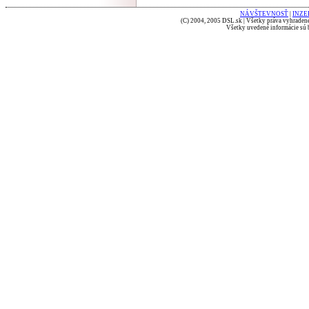
NÁVŠTEVNOSŤ
|
INZE
(C) 2004, 2005 DSL.sk | Všetky práva vyhradené
Všetky uvedené informácie sú b