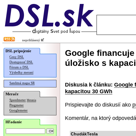
neprihlásený
Google financuje
DSL pripojenie
Ceny DSL
úložisko s kapac
Dostupnosť DSL
Fórum o DSL
Výsledky meraní
Satelitná mapa SR
Diskusia k článku:
Google f
kapacitou 30 GWh
Merače
Speedmeter
Merania
Prispievajte do diskusií ako
p
Pingmeter
Googlemeter
Komentár, na ktorý odpovedá
Hľadanie
ChudákTesla