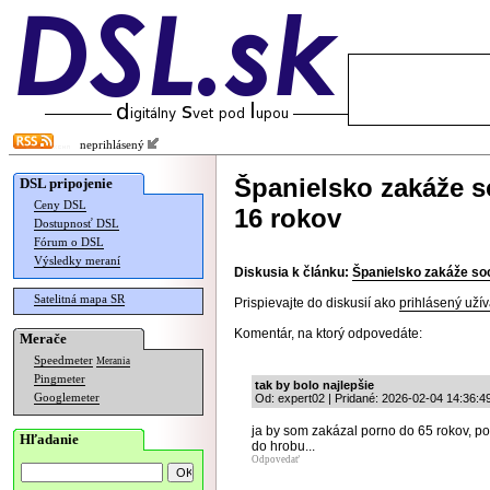
neprihlásený
Španielsko zakáže s
DSL pripojenie
Ceny DSL
16 rokov
Dostupnosť DSL
Fórum o DSL
Výsledky meraní
Diskusia k článku:
Španielsko zakáže soc
Satelitná mapa SR
Prispievajte do diskusií ako
prihlásený užív
Komentár, na ktorý odpovedáte:
Merače
Speedmeter
Merania
Pingmeter
tak by bolo najlepšie
Googlemeter
Od: expert02 | Pridané: 2026-02-04 14:36:4
ja by som zakázal porno do 65 rokov, po 
Hľadanie
do hrobu...
Odpovedať