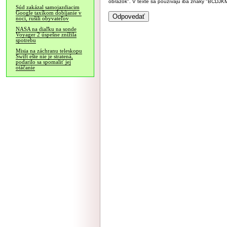
obrázok". V texte sa používajú iba znaky "BC
Súd zakázal samojazdiacim
Google taxíkom dobíjanie v
noci, rušili obyvateľov
NASA na diaľku na sonde
Voyager 2 úspešne znížila
spotrebu
Misia na záchranu teleskopu
Swift ešte nie je stratená,
podarilo sa spomaliť jej
otáčanie