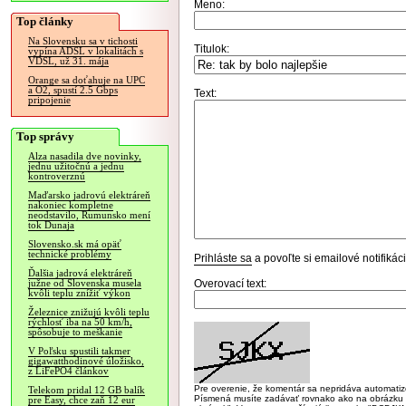
Meno:
Top články
Na Slovensku sa v tichosti
Titulok:
vypína ADSL v lokalitách s
VDSL, už 31. mája
Orange sa doťahuje na UPC
a O2, spustí 2.5 Gbps
Text:
pripojenie
Top správy
Alza nasadila dve novinky,
jednu užitočnú a jednu
kontroverznú
Maďarsko jadrovú elektráreň
nakoniec kompletne
neodstavilo, Rumunsko mení
tok Dunaja
Slovensko.sk má opäť
technické problémy
Prihláste sa
a povoľte si emailové notifiká
Ďalšia jadrová elektráreň
Overovací text:
južne od Slovenska musela
kvôli teplu znížiť výkon
Železnice znižujú kvôli teplu
rýchlosť iba na 50 km/h,
spôsobuje to meškanie
V Poľsku spustili takmer
gigawatthodinové úložisko,
z LiFePO4 článkov
Pre overenie, že komentár sa nepridáva automatizov
Telekom pridal 12 GB balík
Písmená musíte zadávať rovnako ako na obrázku veľk
pre Easy, chce zaň 12 eur