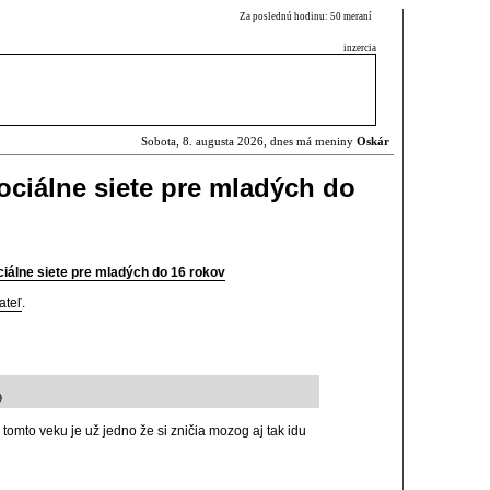
Za poslednú hodinu: 50 meraní
inzercia
Sobota, 8. augusta 2026, dnes má meniny
Oskár
ociálne siete pre mladých do
iálne siete pre mladých do 16 rokov
ateľ
.
9
tomto veku je už jedno že si zničia mozog aj tak idu