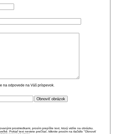
cie na odpovede na Váš príspevok.
anými prostriedkami, prosím prepíšte text, ktorý vidíte na obrázku.
é. Pokiaľ text neviete prečítať, kliknite prosím na tlačidlo "Obnoviť