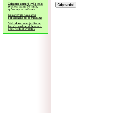
Železnice znižujú kvôli teplu
rýchlosť iba na 50 km/h,
spôsobuje to meškanie
Odštartovala nová séria
populárneho sci-fi Futurama
Súd zakázal samojazdiacim
Google taxíkom dobíjanie v
noci, rušili obyvateľov
NÁVŠTEVNOSŤ
|
INZE