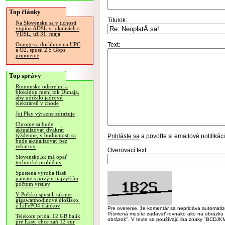
Top články
Titulok:
Na Slovensku sa v tichosti
vypína ADSL v lokalitách s
VDSL, už 31. mája
Text:
Orange sa doťahuje na UPC
a O2, spustí 2.5 Gbps
pripojenie
Top správy
Rumunsko odstrelmi a
blokádou mení tok Dunaja,
aby udržalo jadrovú
elektráreň v chode
Joj Play výrazne zdražuje
Chrome sa bude
aktualizovať dvakrát
týždenne, v budúcnosti sa
Prihláste sa
a povoľte si emailové notifiká
bude aktualizovať bez
reštartov
Overovací text:
Slovensko.sk má opäť
technické problémy
Spustená výroba flash
pamäte s novým najvyšším
počtom vrstiev
V Poľsku spustili takmer
gigawatthodinové úložisko,
z LiFePO4 článkov
Pre overenie, že komentár sa nepridáva automatizov
Písmená musíte zadávať rovnako ako na obrázku veľk
Telekom pridal 12 GB balík
obrázok". V texte sa používajú iba znaky "BC
pre Easy, chce zaň 12 eur