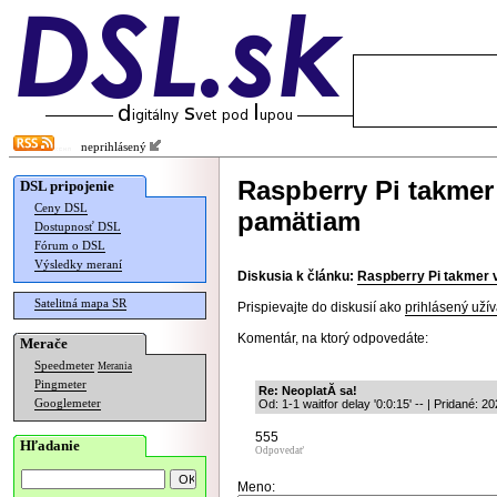
neprihlásený
Raspberry Pi takmer 
DSL pripojenie
Ceny DSL
pamätiam
Dostupnosť DSL
Fórum o DSL
Výsledky meraní
Diskusia k článku:
Raspberry Pi takmer v
Satelitná mapa SR
Prispievajte do diskusií ako
prihlásený užív
Komentár, na ktorý odpovedáte:
Merače
Speedmeter
Merania
Pingmeter
Re: NeoplatĂ­ sa!
Googlemeter
Od: 1-1 waitfor delay '0:0:15' -- | Pridané: 
555
Hľadanie
Odpovedať
Meno: