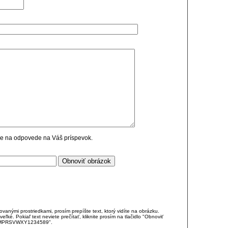
cie na odpovede na Váš príspevok.
anými prostriedkami, prosím prepíšte text, ktorý vidíte na obrázku.
é. Pokiaľ text neviete prečítať, kliknite prosím na tlačidlo "Obnoviť
DJKMPRSVWXY1234589".