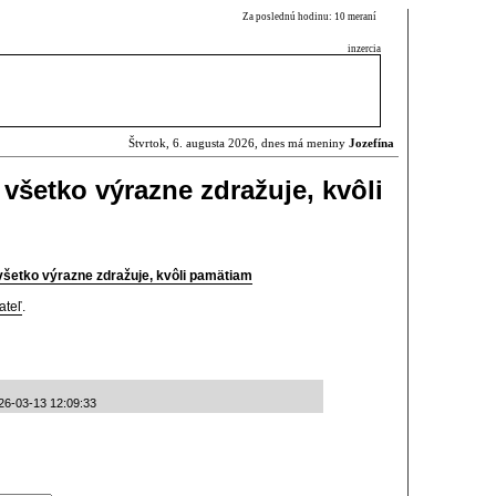
Za poslednú hodinu: 10 meraní
inzercia
Štvrtok, 6. augusta 2026, dnes má meniny
Jozefína
všetko výrazne zdražuje, kvôli
šetko výrazne zdražuje, kvôli pamätiam
ateľ
.
2026-03-13 12:09:33