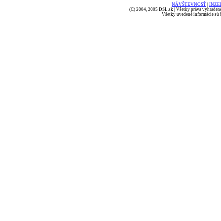
NÁVŠTEVNOSŤ
|
INZE
(C) 2004, 2005 DSL.sk | Všetky práva vyhradené
Všetky uvedené informácie sú b