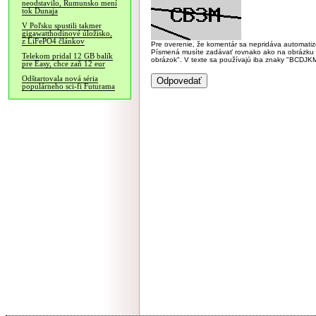
neodstavilo, Rumunsko mení
tok Dunaja
V Poľsku spustili takmer
gigawatthodinové úložisko,
z LiFePO4 článkov
Pre overenie, že komentár sa nepridáva automatizov
Písmená musíte zadávať rovnako ako na obrázku veľk
Telekom pridal 12 GB balík
obrázok". V texte sa používajú iba znaky "BC
pre Easy, chce zaň 12 eur
Odštartovala nová séria
populárneho sci-fi Futurama