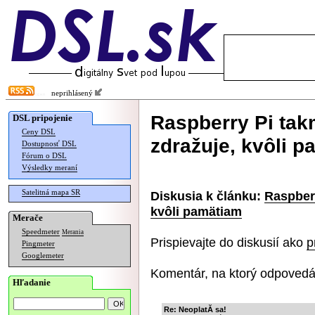
neprihlásený
Raspberry Pi tak
DSL pripojenie
Ceny DSL
zdražuje, kvôli 
Dostupnosť DSL
Fórum o DSL
Výsledky meraní
Satelitná mapa SR
Diskusia k článku:
Raspberr
kvôli pamätiam
Merače
Speedmeter
Merania
Prispievajte do diskusií ako
p
Pingmeter
Googlemeter
Komentár, na ktorý odpovedá
Hľadanie
Re: NeoplatĂ­ sa!