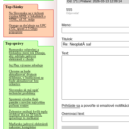
Od: 1*1 | Pridané: 2026-03-13 12:09:14
Top články
555
Na Slovensku sa v tichosti
Odpovedať
vypína ADSL v lokalitách s
VDSL, už 31. mája
Meno:
Orange sa doťahuje na UPC
a O2, spustí 2.5 Gbps
pripojenie
Titulok:
Top správy
Rumunsko odstrelmi a
blokádou mení tok Dunaja,
Text:
aby udržalo jadrovú
elektráreň v chode
Joj Play výrazne zdražuje
Chrome sa bude
aktualizovať dvakrát
týždenne, v budúcnosti sa
bude aktualizovať bez
reštartov
Slovensko.sk má opäť
technické problémy
Spustená výroba flash
pamäte s novým najvyšším
Prihláste sa
a povoľte si emailové notifiká
počtom vrstiev
Železnice znižujú kvôli teplu
Overovací text:
rýchlosť iba na 50 km/h,
spôsobuje to meškanie
Maďarsko jadrovú elektráreň
nakoniec kompletne