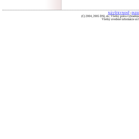
NÁVŠTEVNOSŤ
|
INZE
(C) 2004, 2005 DSL.sk | Všetky práva vyhradené
Všetky uvedené informácie sú b