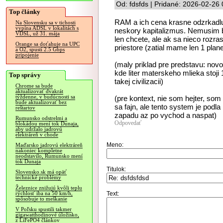
Od: fdsfds | Pridané: 2026-02-26
Top články
RAM a ich cena krasne odzrkadluj
Na Slovensku sa v tichosti
vypína ADSL v lokalitách s
neskory kapitalizmus. Nemusim b
VDSL, už 31. mája
len chcete, ale ak sa nieco rozr
Orange sa doťahuje na UPC
priestore (zatial mame len 1 plane
a O2, spustí 2.5 Gbps
pripojenie
(maly priklad pre predstavu: nov
kde liter materskeho mlieka stoji
Top správy
takej civilizacii)
Chrome sa bude
aktualizovať dvakrát
týždenne, v budúcnosti sa
(pre kontext, nie som hejter, s
bude aktualizovať bez
sa fajn, ale tento system je podl
reštartov
zapadu az po vychod a naspat)
Rumunsko odstrelmi a
Odpovedať
blokádou mení tok Dunaja,
aby udržalo jadrovú
elektráreň v chode
Meno:
Maďarsko jadrovú elektráreň
nakoniec kompletne
neodstavilo, Rumunsko mení
tok Dunaja
Titulok:
Slovensko.sk má opäť
technické problémy
Železnice znižujú kvôli teplu
Text:
rýchlosť iba na 50 km/h,
spôsobuje to meškanie
V Poľsku spustili takmer
gigawatthodinové úložisko,
z LiFePO4 článkov