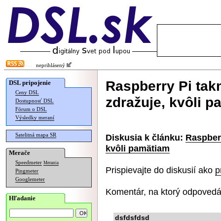
neprihlásený
Raspberry Pi tak
DSL pripojenie
Ceny DSL
zdražuje, kvôli 
Dostupnosť DSL
Fórum o DSL
Výsledky meraní
Satelitná mapa SR
Diskusia k článku:
Raspberr
kvôli pamätiam
Merače
Speedmeter
Merania
Prispievajte do diskusií ako
p
Pingmeter
Googlemeter
Komentár, na ktorý odpovedá
Hľadanie
dsfdsfdsd