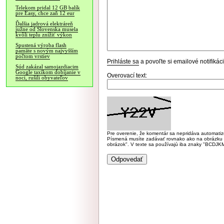
Telekom pridal 12 GB balík
pre Easy, chce zaň 12 eur
Ďalšia jadrová elektráreň
južne od Slovenska musela
kvôli teplu znížiť výkon
Spustená výroba flash
pamäte s novým najvyšším
počtom vrstiev
Prihláste sa
a povoľte si emailové notifiká
Súd zakázal samojazdiacim
Google taxíkom dobíjanie v
Overovací text:
noci, rušili obyvateľov
Pre overenie, že komentár sa nepridáva automatizov
Písmená musíte zadávať rovnako ako na obrázku veľk
obrázok". V texte sa používajú iba znaky "BC