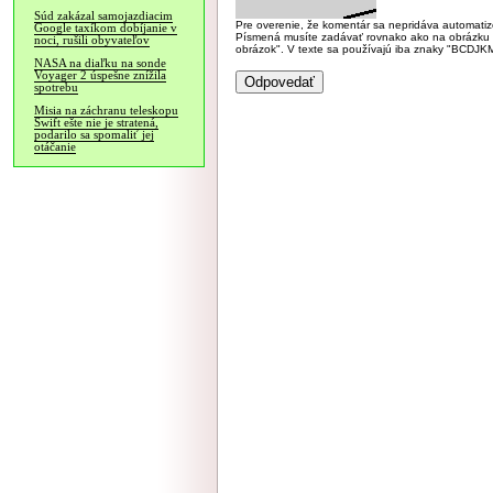
Súd zakázal samojazdiacim
Pre overenie, že komentár sa nepridáva automatizov
Google taxíkom dobíjanie v
Písmená musíte zadávať rovnako ako na obrázku veľk
noci, rušili obyvateľov
obrázok". V texte sa používajú iba znaky "BC
NASA na diaľku na sonde
Voyager 2 úspešne znížila
spotrebu
Misia na záchranu teleskopu
Swift ešte nie je stratená,
podarilo sa spomaliť jej
otáčanie