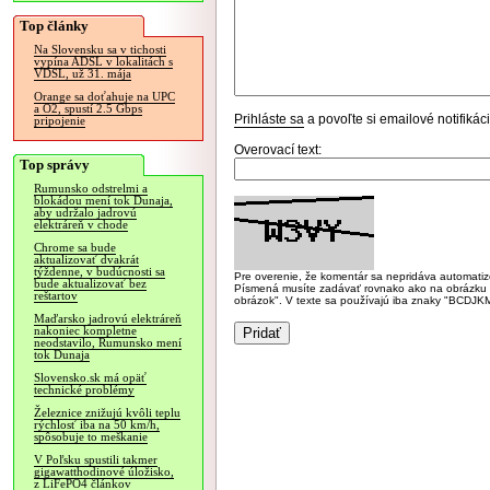
Top články
Na Slovensku sa v tichosti
vypína ADSL v lokalitách s
VDSL, už 31. mája
Orange sa doťahuje na UPC
a O2, spustí 2.5 Gbps
Prihláste sa
a povoľte si emailové notifiká
pripojenie
Overovací text:
Top správy
Rumunsko odstrelmi a
blokádou mení tok Dunaja,
aby udržalo jadrovú
elektráreň v chode
Chrome sa bude
aktualizovať dvakrát
týždenne, v budúcnosti sa
Pre overenie, že komentár sa nepridáva automatizov
bude aktualizovať bez
Písmená musíte zadávať rovnako ako na obrázku veľk
reštartov
obrázok". V texte sa používajú iba znaky "BC
Maďarsko jadrovú elektráreň
nakoniec kompletne
neodstavilo, Rumunsko mení
tok Dunaja
Slovensko.sk má opäť
technické problémy
Železnice znižujú kvôli teplu
rýchlosť iba na 50 km/h,
spôsobuje to meškanie
V Poľsku spustili takmer
gigawatthodinové úložisko,
z LiFePO4 článkov