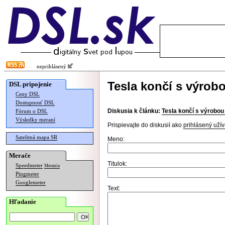
neprihlásený
Tesla končí s výrob
DSL pripojenie
Ceny DSL
Dostupnosť DSL
Diskusia k článku:
Tesla končí s výrobou
Fórum o DSL
Výsledky meraní
Prispievajte do diskusií ako
prihlásený užív
Satelitná mapa SR
Meno:
Merače
Titulok:
Speedmeter
Merania
Pingmeter
Googlemeter
Text:
Hľadanie