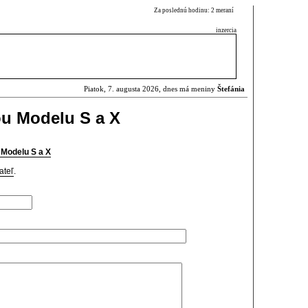
Za poslednú hodinu: 2 meraní
inzercia
Piatok, 7. augusta 2026, dnes má meniny
Štefánia
ou Modelu S a X
 Modelu S a X
ateľ
.