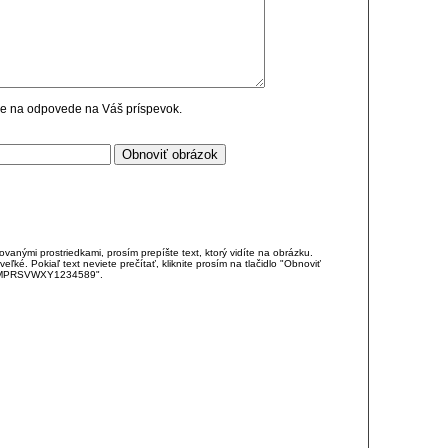
cie na odpovede na Váš príspevok.
anými prostriedkami, prosím prepíšte text, ktorý vidíte na obrázku.
é. Pokiaľ text neviete prečítať, kliknite prosím na tlačidlo "Obnoviť
DJKMPRSVWXY1234589".