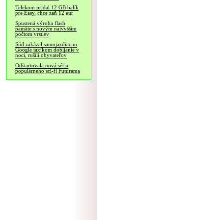
Telekom pridal 12 GB balík
pre Easy, chce zaň 12 eur
Spustená výroba flash
pamäte s novým najvyšším
počtom vrstiev
Súd zakázal samojazdiacim
Google taxíkom dobíjanie v
noci, rušili obyvateľov
Odštartovala nová séria
populárneho sci-fi Futurama