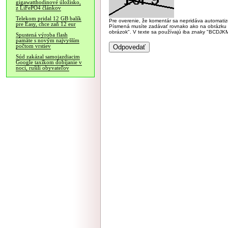
gigawatthodinové úložisko,
z LiFePO4 článkov
Telekom pridal 12 GB balík
Pre overenie, že komentár sa nepridáva automatizov
pre Easy, chce zaň 12 eur
Písmená musíte zadávať rovnako ako na obrázku veľk
obrázok". V texte sa používajú iba znaky "BC
Spustená výroba flash
pamäte s novým najvyšším
počtom vrstiev
Súd zakázal samojazdiacim
Google taxíkom dobíjanie v
noci, rušili obyvateľov