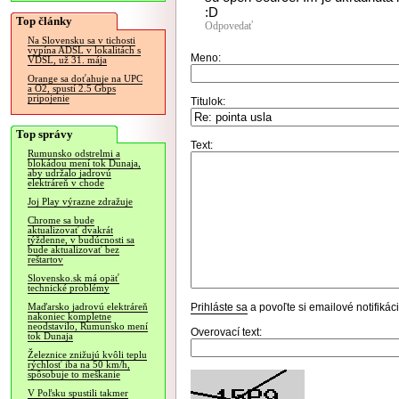
:D
Top články
Odpovedať
Na Slovensku sa v tichosti
vypína ADSL v lokalitách s
Meno:
VDSL, už 31. mája
Orange sa doťahuje na UPC
a O2, spustí 2.5 Gbps
pripojenie
Titulok:
Top správy
Text:
Rumunsko odstrelmi a
blokádou mení tok Dunaja,
aby udržalo jadrovú
elektráreň v chode
Joj Play výrazne zdražuje
Chrome sa bude
aktualizovať dvakrát
týždenne, v budúcnosti sa
bude aktualizovať bez
reštartov
Slovensko.sk má opäť
technické problémy
Prihláste sa
a povoľte si emailové notifiká
Maďarsko jadrovú elektráreň
nakoniec kompletne
neodstavilo, Rumunsko mení
Overovací text:
tok Dunaja
Železnice znižujú kvôli teplu
rýchlosť iba na 50 km/h,
spôsobuje to meškanie
V Poľsku spustili takmer