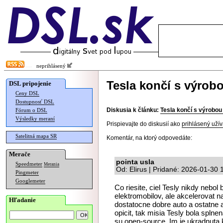
neprihlásený
Tesla končí s výrob
DSL pripojenie
Ceny DSL
Dostupnosť DSL
Diskusia k článku:
Tesla končí s výrobou
Fórum o DSL
Výsledky meraní
Prispievajte do diskusií ako
prihlásený užív
Satelitná mapa SR
Komentár, na ktorý odpovedáte:
Merače
pointa usla
Speedmeter
Merania
Od: Elirus | Pridané: 2026-01-30 
Pingmeter
Googlemeter
Co riesite, ciel Tesly nikdy neb
elektromobilov, ale akcelerovat 
Hľadanie
dostatocne dobre auto a ostatne au
opicit, tak misia Tesly bola splnen
su open-source. Im je ukradnuta 