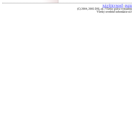
NÁVŠTEVNOSŤ
|
INZE
(C) 2004, 2005 DSL.sk | Všetky práva vyhradené
Všetky uvedené informácie sú b