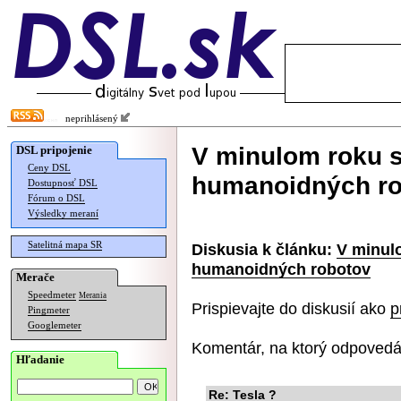
neprihlásený
V minulom roku s
DSL pripojenie
Ceny DSL
humanoidných ro
Dostupnosť DSL
Fórum o DSL
Výsledky meraní
Satelitná mapa SR
Diskusia k článku:
V minulo
humanoidných robotov
Merače
Speedmeter
Merania
Prispievajte do diskusií ako
p
Pingmeter
Googlemeter
Komentár, na ktorý odpovedá
Hľadanie
Re: Tesla ?