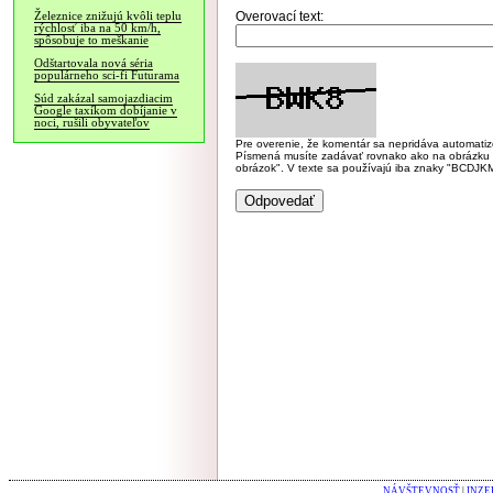
Overovací text:
Železnice znižujú kvôli teplu
rýchlosť iba na 50 km/h,
spôsobuje to meškanie
Odštartovala nová séria
populárneho sci-fi Futurama
Súd zakázal samojazdiacim
Google taxíkom dobíjanie v
noci, rušili obyvateľov
Pre overenie, že komentár sa nepridáva automatizov
Písmená musíte zadávať rovnako ako na obrázku veľk
obrázok". V texte sa používajú iba znaky "BC
NÁVŠTEVNOSŤ
|
INZE