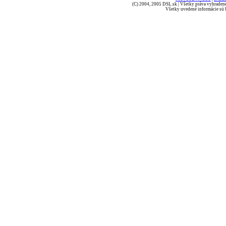
(C) 2004, 2005 DSL.sk | Všetky práva vyhradené
Všetky uvedené informácie sú b