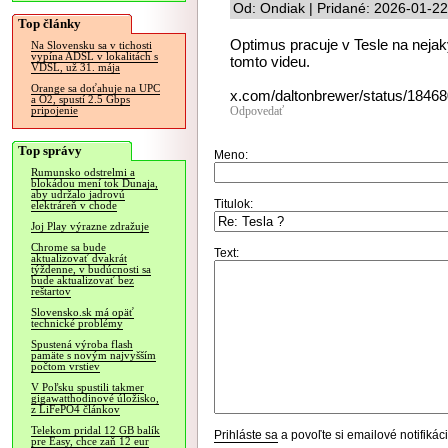
Od: Ondiak | Pridané: 2026-01-22
Top články
Optimus pracuje v Tesle na neja
Na Slovensku sa v tichosti
vypína ADSL v lokalitách s
tomto videu.
VDSL, už 31. mája
Orange sa doťahuje na UPC
x.com/daltonbrewer/status/184
a O2, spustí 2.5 Gbps
Odpovedať
pripojenie
Top správy
Meno:
Rumunsko odstrelmi a
blokádou mení tok Dunaja,
aby udržalo jadrovú
Titulok:
elektráreň v chode
Joj Play výrazne zdražuje
Chrome sa bude
Text:
aktualizovať dvakrát
týždenne, v budúcnosti sa
bude aktualizovať bez
reštartov
Slovensko.sk má opäť
technické problémy
Spustená výroba flash
pamäte s novým najvyšším
počtom vrstiev
V Poľsku spustili takmer
gigawatthodinové úložisko,
z LiFePO4 článkov
Telekom pridal 12 GB balík
Prihláste sa
a povoľte si emailové notifiká
pre Easy, chce zaň 12 eur