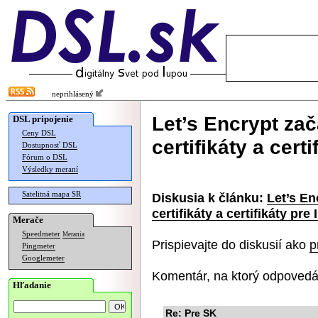
neprihlásený
Let’s Encrypt za
DSL pripojenie
Ceny DSL
certifikáty a cert
Dostupnosť DSL
Fórum o DSL
Výsledky meraní
Satelitná mapa SR
Diskusia k článku:
Let’s En
certifikáty a certifikáty pre
Merače
Speedmeter
Merania
Prispievajte do diskusií ako
p
Pingmeter
Googlemeter
Komentár, na ktorý odpovedá
Hľadanie
Re: Pre SK