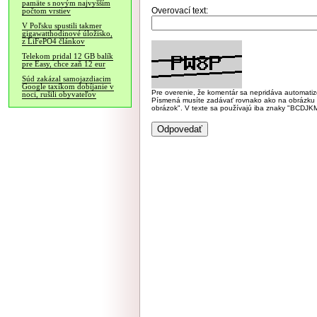
pamäte s novým najvyšším
Overovací text:
počtom vrstiev
V Poľsku spustili takmer
gigawatthodinové úložisko,
z LiFePO4 článkov
Telekom pridal 12 GB balík
pre Easy, chce zaň 12 eur
Súd zakázal samojazdiacim
Google taxíkom dobíjanie v
Pre overenie, že komentár sa nepridáva automatizov
noci, rušili obyvateľov
Písmená musíte zadávať rovnako ako na obrázku veľk
obrázok". V texte sa používajú iba znaky "BC