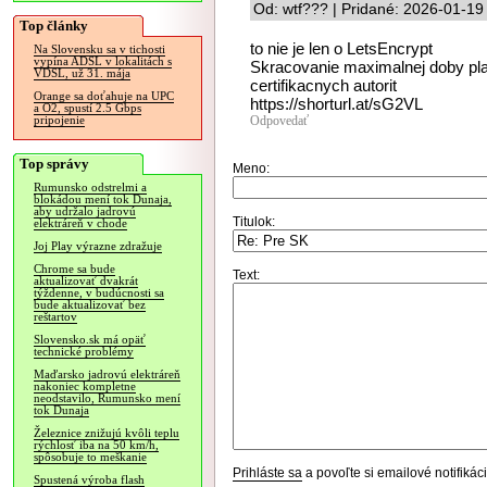
Od: wtf??? | Pridané: 2026-01-19
Top články
to nie je len o LetsEncrypt
Na Slovensku sa v tichosti
vypína ADSL v lokalitách s
Skracovanie maximalnej doby platn
VDSL, už 31. mája
certifikacnych autorit
Orange sa doťahuje na UPC
https://shorturl.at/sG2VL
a O2, spustí 2.5 Gbps
Odpovedať
pripojenie
Top správy
Meno:
Rumunsko odstrelmi a
blokádou mení tok Dunaja,
aby udržalo jadrovú
Titulok:
elektráreň v chode
Joj Play výrazne zdražuje
Chrome sa bude
Text:
aktualizovať dvakrát
týždenne, v budúcnosti sa
bude aktualizovať bez
reštartov
Slovensko.sk má opäť
technické problémy
Maďarsko jadrovú elektráreň
nakoniec kompletne
neodstavilo, Rumunsko mení
tok Dunaja
Železnice znižujú kvôli teplu
rýchlosť iba na 50 km/h,
spôsobuje to meškanie
Prihláste sa
a povoľte si emailové notifiká
Spustená výroba flash