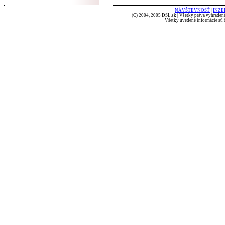
NÁVŠTEVNOSŤ
|
INZE
(C) 2004, 2005 DSL.sk | Všetky práva vyhradené
Všetky uvedené informácie sú b