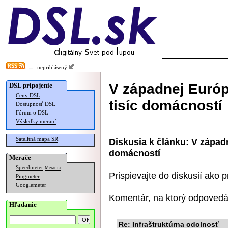
neprihlásený
V západnej Európ
DSL pripojenie
Ceny DSL
tisíc domácností
Dostupnosť DSL
Fórum o DSL
Výsledky meraní
Satelitná mapa SR
Diskusia k článku:
V západn
domácností
Merače
Speedmeter
Merania
Prispievajte do diskusií ako
p
Pingmeter
Googlemeter
Komentár, na ktorý odpovedá
Hľadanie
Re: Infraštruktúrna odolnosť