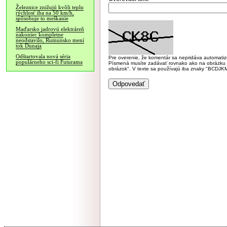
Železnice znižujú kvôli teplu
rýchlosť iba na 50 km/h,
spôsobuje to meškanie
Maďarsko jadrovú elektráreň
nakoniec kompletne
neodstavilo, Rumunsko mení
tok Dunaja
Odštartovala nová séria
Pre overenie, že komentár sa nepridáva automatizov
populárneho sci-fi Futurama
Písmená musíte zadávať rovnako ako na obrázku veľk
obrázok". V texte sa používajú iba znaky "BC