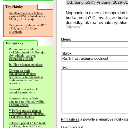
Od: SanchoSK | Pridané: 2026-01
Top články
Nappadlo ta nieco ako napriklad h
Na Slovensku sa v tichosti
vypína ADSL v lokalitách s
burka presla? Ci myslis, ze burk
VDSL, už 31. mája
dosledky, ak ma rovnaku rychlost
Orange sa doťahuje na UPC
Odpovedať
a O2, spustí 2.5 Gbps
pripojenie
Meno:
Top správy
Rumunsko odstrelmi a
blokádou mení tok Dunaja,
Titulok:
aby udržalo jadrovú
elektráreň v chode
Joj Play výrazne zdražuje
Text:
Chrome sa bude
aktualizovať dvakrát
týždenne, v budúcnosti sa
bude aktualizovať bez
reštartov
Slovensko.sk má opäť
technické problémy
Spustená výroba flash
pamäte s novým najvyšším
počtom vrstiev
V Poľsku spustili takmer
gigawatthodinové úložisko,
z LiFePO4 článkov
Prihláste sa
a povoľte si emailové notifiká
Telekom pridal 12 GB balík
pre Easy, chce zaň 12 eur
Overovací text: