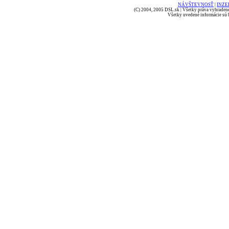
NÁVŠTEVNOSŤ
|
INZE
(C) 2004, 2005 DSL.sk | Všetky práva vyhradené
Všetky uvedené informácie sú b