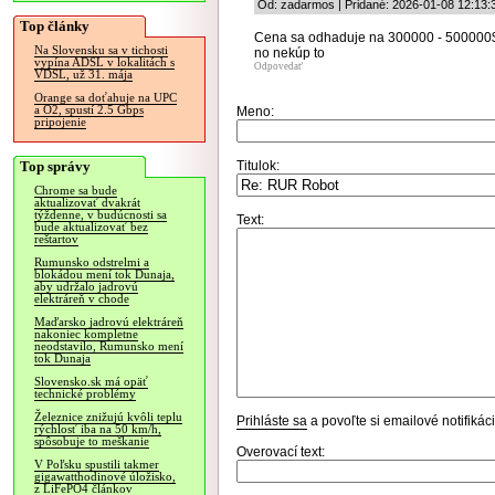
Od: zadarmos | Pridané: 2026-01-08 12:13:
Top články
Cena sa odhaduje na 300000 - 500000
Na Slovensku sa v tichosti
no nekúp to
vypína ADSL v lokalitách s
Odpovedať
VDSL, už 31. mája
Orange sa doťahuje na UPC
a O2, spustí 2.5 Gbps
Meno:
pripojenie
Top správy
Titulok:
Chrome sa bude
aktualizovať dvakrát
týždenne, v budúcnosti sa
Text:
bude aktualizovať bez
reštartov
Rumunsko odstrelmi a
blokádou mení tok Dunaja,
aby udržalo jadrovú
elektráreň v chode
Maďarsko jadrovú elektráreň
nakoniec kompletne
neodstavilo, Rumunsko mení
tok Dunaja
Slovensko.sk má opäť
technické problémy
Železnice znižujú kvôli teplu
Prihláste sa
a povoľte si emailové notifiká
rýchlosť iba na 50 km/h,
spôsobuje to meškanie
Overovací text:
V Poľsku spustili takmer
gigawatthodinové úložisko,
z LiFePO4 článkov