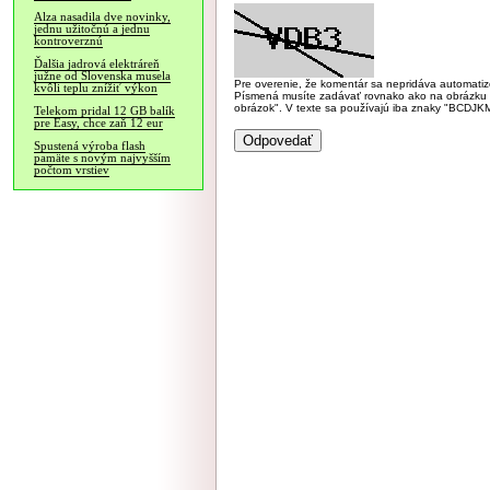
Alza nasadila dve novinky,
jednu užitočnú a jednu
kontroverznú
Ďalšia jadrová elektráreň
južne od Slovenska musela
Pre overenie, že komentár sa nepridáva automatizov
kvôli teplu znížiť výkon
Písmená musíte zadávať rovnako ako na obrázku veľk
obrázok". V texte sa používajú iba znaky "BC
Telekom pridal 12 GB balík
pre Easy, chce zaň 12 eur
Spustená výroba flash
pamäte s novým najvyšším
počtom vrstiev