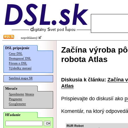
neprihlásený
Začína výroba p
DSL pripojenie
Ceny DSL
robota Atlas
Dostupnosť DSL
Fórum o DSL
Výsledky meraní
Satelitná mapa SR
Diskusia k článku:
Začína 
Atlas
Merače
Speedmeter
Merania
Prispievajte do diskusií ako
p
Pingmeter
Googlemeter
Komentár, na ktorý odpovedá
Hľadanie
RUR Robot