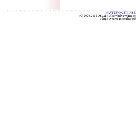
NÁVŠTEVNOSŤ
|
INZE
(C) 2004, 2005 DSL.sk | Všetky práva vyhradené
Všetky uvedené informácie sú b