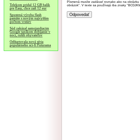
Písmená musíte zadávať rovnako ako na obrázku veľk
Telekom pridal 12 GB balík
obrázok". V texte sa používajú iba znaky "BC
pre Easy, chce zaň 12 eur
Spustená výroba flash
pamäte s novým najvyšším
počtom vrstiev
Súd zakázal samojazdiacim
Google taxíkom dobíjanie v
noci, rušili obyvateľov
Odštartovala nová séria
populárneho sci-fi Futurama