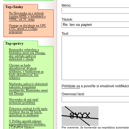
Meno:
Top články
Na Slovensku sa v tichosti
vypína ADSL v lokalitách s
Titulok:
VDSL, už 31. mája
Orange sa doťahuje na UPC
a O2, spustí 2.5 Gbps
pripojenie
Text:
Top správy
Rumunsko odstrelmi a
blokádou mení tok Dunaja,
aby udržalo jadrovú
elektráreň v chode
Chrome sa bude
aktualizovať dvakrát
týždenne, v budúcnosti sa
bude aktualizovať bez
reštartov
Maďarsko jadrovú elektráreň
Prihláste sa
a povoľte si emailové notifiká
nakoniec kompletne
neodstavilo, Rumunsko mení
tok Dunaja
Overovací text:
Slovensko.sk má opäť
technické problémy
Železnice znižujú kvôli teplu
rýchlosť iba na 50 km/h,
spôsobuje to meškanie
V Poľsku spustili takmer
gigawatthodinové úložisko,
z LiFePO4 článkov
Pre overenie, že komentár sa nepridáva automatizov