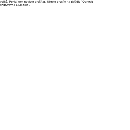
é. Pokiaľ text neviete prečítať, kliknite prosím na tlačidlo "Obnoviť
DJKMPRSVWXY1234589".