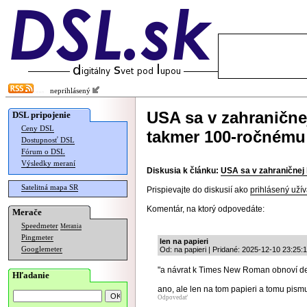
neprihlásený
USA sa v zahraničnej
DSL pripojenie
Ceny DSL
takmer 100-ročnému
Dostupnosť DSL
Fórum o DSL
Výsledky meraní
Diskusia k článku:
USA sa v zahraničnej 
Satelitná mapa SR
Prispievajte do diskusií ako
prihlásený užív
Komentár, na ktorý odpovedáte:
Merače
Speedmeter
Merania
Pingmeter
len na papieri
Googlemeter
Od: na papieri | Pridané: 2025-12-10 23:25:
"a návrat k Times New Roman obnoví de
Hľadanie
ano, ale len na tom papieri a tomu pism
Odpovedať