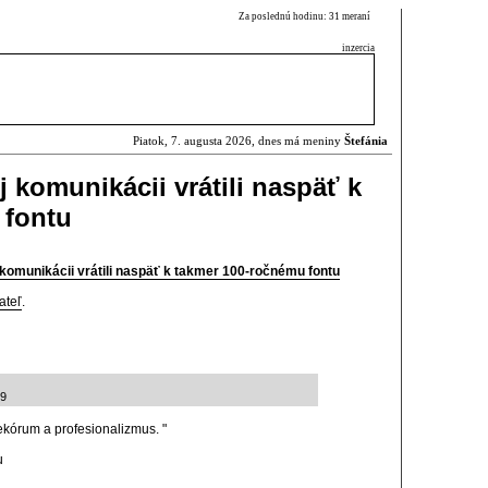
Za poslednú hodinu: 31 meraní
inzercia
Piatok, 7. augusta 2026, dnes má meniny
Štefánia
 komunikácii vrátili naspäť k
 fontu
komunikácii vrátili naspäť k takmer 100-ročnému fontu
ateľ
.
19
kórum a profesionalizmus. "
u