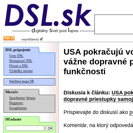
neprihlásený
USA pokračujú vo
DSL pripojenie
Ceny DSL
vážne dopravné p
Dostupnosť DSL
Fórum o DSL
funkčnosti
Výsledky meraní
Satelitná mapa SR
Diskusia k článku:
USA pok
Merače
dopravné priestupky samoj
Speedmeter
Merania
Pingmeter
Googlemeter
Prispievajte do diskusií ako
p
Hľadanie
Komentár, na ktorý odpovedá