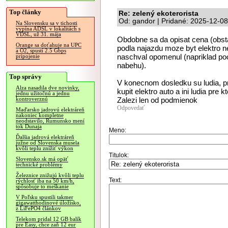
Top články
Re: zelený ekoterorista
Od: gandor | Pridané: 2025-12-08
Na Slovensku sa v tichosti
vypína ADSL v lokalitách s
VDSL, už 31. mája
Obdobne sa da opisat cena (obsta
Orange sa doťahuje na UPC
podla najazdu moze byt elektro n
a O2, spustí 2.5 Gbps
naschval opomenul (napriklad poci
pripojenie
nabehu).
Top správy
V konecnom dosledku su ludia, pr
Alza nasadila dve novinky,
kupit elektro auto a ini ludia pre 
jednu užitočnú a jednu
Zalezi len od podmienok
kontroverznú
Odpovedať
Maďarsko jadrovú elektráreň
nakoniec kompletne
neodstavilo, Rumunsko mení
tok Dunaja
Meno:
Ďalšia jadrová elektráreň
južne od Slovenska musela
kvôli teplu znížiť výkon
Titulok:
Slovensko.sk má opäť
technické problémy
Železnice znižujú kvôli teplu
Text:
rýchlosť iba na 50 km/h,
spôsobuje to meškanie
V Poľsku spustili takmer
gigawatthodinové úložisko,
z LiFePO4 článkov
Telekom pridal 12 GB balík
pre Easy, chce zaň 12 eur