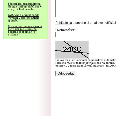
Súd zakázal samojazdiacim
Google taxíkom dobíjanie v
noci, rušili obyvateľov
NASA na diaľku na sonde
Voyager 2 úspešne znížila
spotrebu
Prihláste sa
a povoľte si emailové notifiká
Misia na záchranu teleskopu
Swift ešte nie je stratená,
Overovací text:
podarilo sa spomaliť jej
otáčanie
Pre overenie, že komentár sa nepridáva automatizov
Písmená musíte zadávať rovnako ako na obrázku veľk
obrázok". V texte sa používajú iba znaky "BC