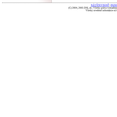
NÁVŠTEVNOSŤ
|
INZE
(C) 2004, 2005 DSL.sk | Všetky práva vyhradené
Všetky uvedené informácie sú b