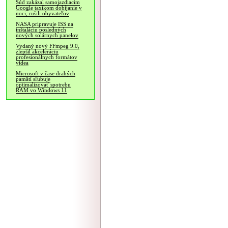
Súd zakázal samojazdiacim
Google taxíkom dobíjanie v
noci, rušili obyvateľov
NASA pripravuje ISS na
inštaláciu posledných
nových solárnych panelov
Vydaný nový FFmpeg 9.0,
zlepšil akceleráciu
profesionálnych formátov
videa
Microsoft v čase drahých
pamätí sľubuje
optimalizovať spotrebu
RAM vo Windows 11