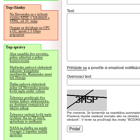
Top články
Text:
Na Slovensku sa v tichosti
vypína ADSL v lokalitách s
VDSL, už 31. mája
Orange sa doťahuje na UPC
a O2, spustí 2.5 Gbps
pripojenie
Top správy
Alza nasadila dve novinky,
jednu užitočnú a jednu
kontroverznú
Maďarsko jadrovú elektráreň
Prihláste sa
a povoľte si emailové notifiká
nakoniec kompletne
neodstavilo, Rumunsko mení
Overovací text:
tok Dunaja
Ďalšia jadrová elektráreň
južne od Slovenska musela
kvôli teplu znížiť výkon
Železnice predávajú dve
tretiny lístkov elektronicky,
po donútení cestujúcich na
takýto nákup
Pre overenie, že komentár sa nepridáva automatizov
Železnice znižujú kvôli teplu
Písmená musíte zadávať rovnako ako na obrázku veľk
rýchlosť iba na 50 km/h,
obrázok". V texte sa používajú iba znaky "BC
spôsobuje to meškanie
NASA na diaľku na sonde
Voyager 2 úspešne znížila
spotrebu