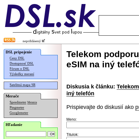
neprihlásený
Telekom podporu
DSL pripojenie
Ceny DSL
eSIM na iný telef
Dostupnosť DSL
Fórum o DSL
Výsledky meraní
Satelitná mapa SR
Diskusia k článku:
Telekom
iný telefón
Merače
Speedmeter
Merania
Prispievajte do diskusií ako
p
Pingmeter
Googlemeter
Meno:
Hľadanie
Titulok: