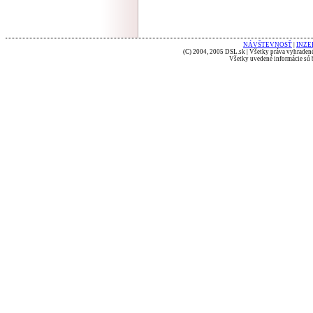
NÁVŠTEVNOSŤ
|
INZE
(C) 2004, 2005 DSL.sk | Všetky práva vyhradené
Všetky uvedené informácie sú b