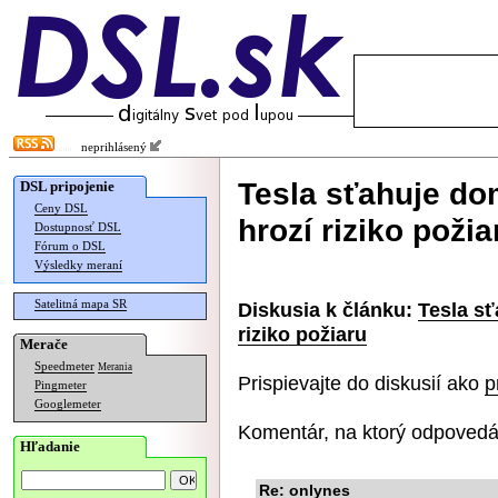
neprihlásený
Tesla sťahuje do
DSL pripojenie
Ceny DSL
hrozí riziko požia
Dostupnosť DSL
Fórum o DSL
Výsledky meraní
Satelitná mapa SR
Diskusia k článku:
Tesla sť
riziko požiaru
Merače
Speedmeter
Merania
Prispievajte do diskusií ako
p
Pingmeter
Googlemeter
Komentár, na ktorý odpovedá
Hľadanie
Re: onlynes