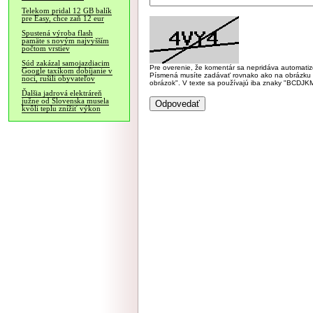
Telekom pridal 12 GB balík
pre Easy, chce zaň 12 eur
Spustená výroba flash
pamäte s novým najvyšším
počtom vrstiev
Súd zakázal samojazdiacim
Pre overenie, že komentár sa nepridáva automatizov
Google taxíkom dobíjanie v
Písmená musíte zadávať rovnako ako na obrázku veľk
noci, rušili obyvateľov
obrázok". V texte sa používajú iba znaky "BC
Ďalšia jadrová elektráreň
južne od Slovenska musela
kvôli teplu znížiť výkon