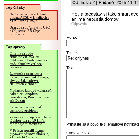
Od: hulvat2 | Pridané: 2025-11-1
Top články
Hej, a predstav si take smart dve
Na Slovensku sa v tichosti
vypína ADSL v lokalitách s
ani ma nepustia domov!
VDSL, už 31. mája
Odpovedať
Orange sa doťahuje na UPC
a O2, spustí 2.5 Gbps
pripojenie
Meno:
Top správy
Titulok:
Chrome sa bude
aktualizovať dvakrát
týždenne, v budúcnosti sa
bude aktualizovať bez
reštartov
Text:
Rumunsko odstrelmi a
blokádou mení tok Dunaja,
aby udržalo jadrovú
elektráreň v chode
Maďarsko jadrovú elektráreň
nakoniec kompletne
neodstavilo, Rumunsko mení
tok Dunaja
Slovensko.sk má opäť
technické problémy
Železnice znižujú kvôli teplu
rýchlosť iba na 50 km/h,
spôsobuje to meškanie
Prihláste sa
a povoľte si emailové notifiká
V Poľsku spustili takmer
Overovací text:
gigawatthodinové úložisko,
z LiFePO4 článkov