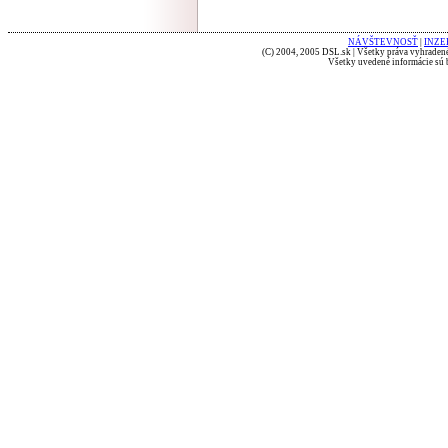
NÁVŠTEVNOSŤ
|
INZE
(C) 2004, 2005 DSL.sk | Všetky práva vyhradené
Všetky uvedené informácie sú b