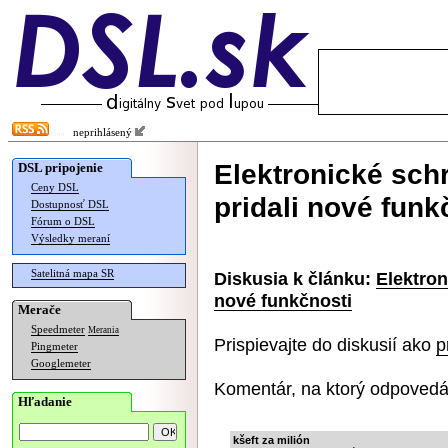
neprihlásený
Elektronické sch
DSL pripojenie
Ceny DSL
pridali nové funk
Dostupnosť DSL
Fórum o DSL
Výsledky meraní
Satelitná mapa SR
Diskusia k článku:
Elektron
nové funkčnosti
Merače
Speedmeter
Merania
Prispievajte do diskusií ako
p
Pingmeter
Googlemeter
Komentár, na ktorý odpovedá
Hľadanie
kšeft za milión