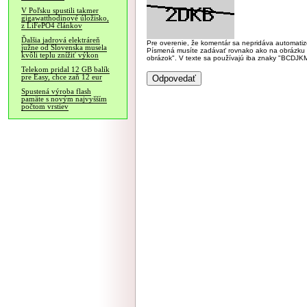
V Poľsku spustili takmer
gigawatthodinové úložisko,
z LiFePO4 článkov
Ďalšia jadrová elektráreň
Pre overenie, že komentár sa nepridáva automatizov
južne od Slovenska musela
Písmená musíte zadávať rovnako ako na obrázku veľk
kvôli teplu znížiť výkon
obrázok". V texte sa používajú iba znaky "BC
Telekom pridal 12 GB balík
pre Easy, chce zaň 12 eur
Spustená výroba flash
pamäte s novým najvyšším
počtom vrstiev