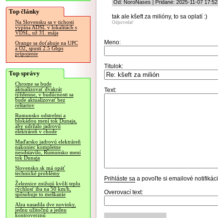
Od: NoroNases | Pridané: 2025-11-07 17:52
Top články
tak ale kšeft za milióny, to sa oplatí :)
Na Slovensku sa v tichosti
Odpovedať
vypína ADSL v lokalitách s
VDSL, už 31. mája
Meno:
Orange sa doťahuje na UPC
a O2, spustí 2.5 Gbps
pripojenie
Titulok:
Top správy
Chrome sa bude
aktualizovať dvakrát
Text:
týždenne, v budúcnosti sa
bude aktualizovať bez
reštartov
Rumunsko odstrelmi a
blokádou mení tok Dunaja,
aby udržalo jadrovú
elektráreň v chode
Maďarsko jadrovú elektráreň
nakoniec kompletne
neodstavilo, Rumunsko mení
tok Dunaja
Slovensko.sk má opäť
technické problémy
Prihláste sa
a povoľte si emailové notifiká
Železnice znižujú kvôli teplu
rýchlosť iba na 50 km/h,
Overovací text:
spôsobuje to meškanie
Alza nasadila dve novinky,
jednu užitočnú a jednu
kontroverznú