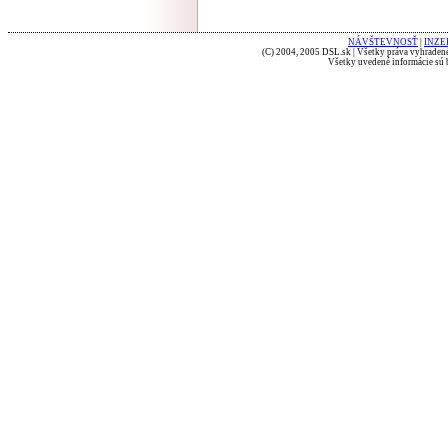
NÁVŠTEVNOSŤ
|
INZE
(C) 2004, 2005 DSL.sk | Všetky práva vyhradené
Všetky uvedené informácie sú b